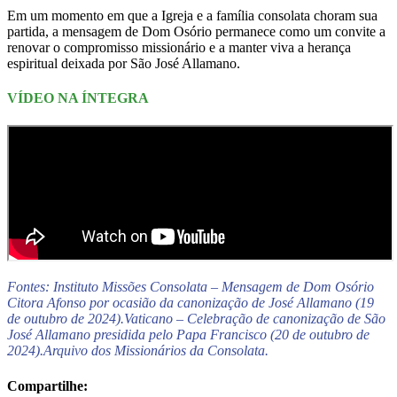
Em um momento em que a Igreja e a família consolata choram sua
partida, a mensagem de Dom Osório permanece como um convite a
renovar o compromisso missionário e a manter viva a herança
espiritual deixada por São José Allamano.
VÍDEO NA ÍNTEGRA
Fontes: Instituto Missões Consolata – Mensagem de Dom Osório
Citora Afonso por ocasião da canonização de José Allamano (19
de outubro de 2024).Vaticano – Celebração de canonização de São
José Allamano presidida pelo Papa Francisco (20 de outubro de
2024).Arquivo dos Missionários da Consolata.
Compartilhe: