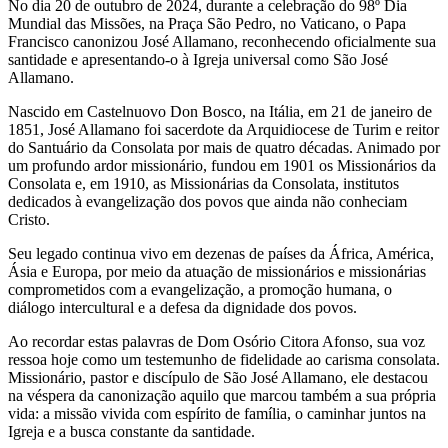
No dia 20 de outubro de 2024, durante a celebração do 98º Dia
Mundial das Missões, na Praça São Pedro, no Vaticano, o Papa
Francisco canonizou José Allamano, reconhecendo oficialmente sua
santidade e apresentando-o à Igreja universal como São José
Allamano.
Nascido em Castelnuovo Don Bosco, na Itália, em 21 de janeiro de
1851, José Allamano foi sacerdote da Arquidiocese de Turim e reitor
do Santuário da Consolata por mais de quatro décadas. Animado por
um profundo ardor missionário, fundou em 1901 os Missionários da
Consolata e, em 1910, as Missionárias da Consolata, institutos
dedicados à evangelização dos povos que ainda não conheciam
Cristo.
Seu legado continua vivo em dezenas de países da África, América,
Ásia e Europa, por meio da atuação de missionários e missionárias
comprometidos com a evangelização, a promoção humana, o
diálogo intercultural e a defesa da dignidade dos povos.
Ao recordar estas palavras de Dom Osório Citora Afonso, sua voz
ressoa hoje como um testemunho de fidelidade ao carisma consolata.
Missionário, pastor e discípulo de São José Allamano, ele destacou
na véspera da canonização aquilo que marcou também a sua própria
vida: a missão vivida com espírito de família, o caminhar juntos na
Igreja e a busca constante da santidade.