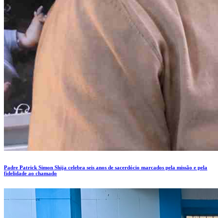
Padre Patrick Simon Shija celebra seis anos de sacerdócio marcados pela missão e pela
fidelidade ao chamado