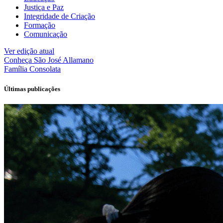
Justiça e Paz
Integridade de Criação
Formação
Comunicação
Ver edição atual
Conheça
São José Allamano
Família
Consolata
Últimas publicações