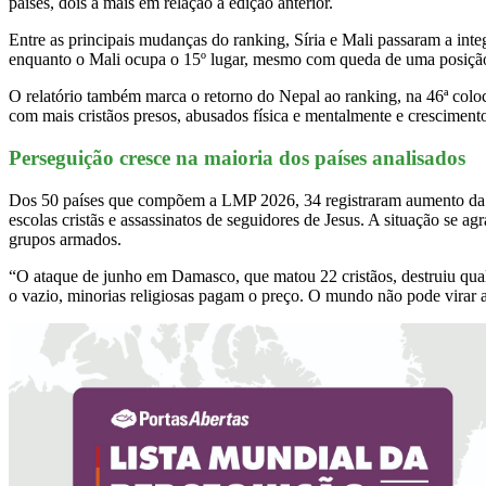
países, dois a mais em relação à edição anterior.
Entre as principais mudanças do ranking, Síria e Mali passaram a integ
enquanto o Mali ocupa o 15º lugar, mesmo com queda de uma posiç
O relatório também marca o retorno do Nepal ao ranking, na 46ª colo
com mais cristãos presos, abusados física e mentalmente e crescimento
Perseguição cresce na maioria dos países analisados
Dos 50 países que compõem a LMP 2026, 34 registraram aumento da pers
escolas cristãs e assassinatos de seguidores de Jesus. A situação se 
grupos armados.
“O ataque de junho em Damasco, que matou 22 cristãos, destruiu qualq
o vazio, minorias religiosas pagam o preço. O mundo não pode virar a