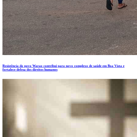
Resistência do povo Warao contribui para novo complexo de saúde em Boa Vista e
fortalece defesa dos direitos humanos