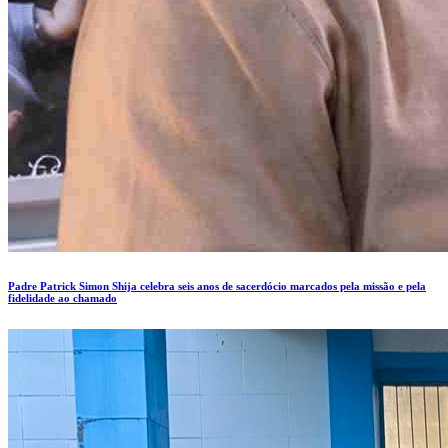
Padre Patrick Simon Shija celebra seis anos de sacerdócio marcados pela missão e pela
fidelidade ao chamado