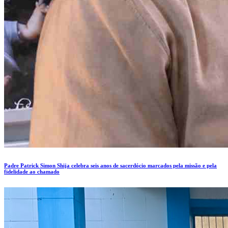
Padre Patrick Simon Shija celebra seis anos de sacerdócio marcados pela missão e pela
fidelidade ao chamado