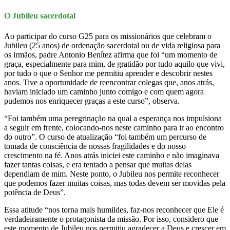
O Jubileu sacerdotal
Ao participar do curso G25 para os missionários que celebram o
Jubileu (25 anos) de ordenação sacerdotal ou de vida religiosa para
os irmãos, padre Antonio Benítez afirma que foi “um momento de
graça, especialmente para mim, de gratidão por tudo aquilo que vivi,
por tudo o que o Senhor me permitiu aprender e descobrir nestes
anos. Tive a oportunidade de reencontrar colegas que, anos atrás,
haviam iniciado um caminho junto comigo e com quem agora
pudemos nos enriquecer graças a este curso”, observa.
“Foi também uma peregrinação na qual a esperança nos impulsiona
a seguir em frente, colocando-nos neste caminho para ir ao encontro
do outro”. O curso de atualização “foi também um percurso de
tomada de consciência de nossas fragilidades e do nosso
crescimento na fé. Anos atrás iniciei este caminho e não imaginava
fazer tantas coisas, e era tentado a pensar que muitas delas
dependiam de mim. Neste ponto, o Jubileu nos permite reconhecer
que podemos fazer muitas coisas, mas todas devem ser movidas pela
potência de Deus”.
Essa atitude “nos torna mais humildes, faz-nos reconhecer que Ele é
verdadeiramente o protagonista da missão. Por isso, considero que
este momento de Jubileu nos permitiu agradecer a Deus e crescer em