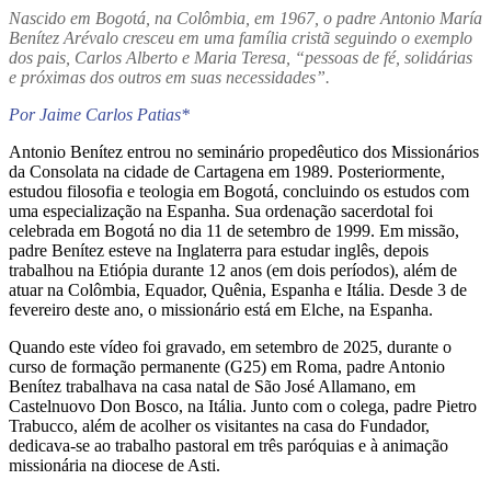
Nascido em Bogotá, na Colômbia, em 1967, o padre Antonio María
Benítez Arévalo cresceu em uma família cristã seguindo o exemplo
dos pais, Carlos Alberto e Maria Teresa, “pessoas de fé, solidárias
e próximas dos outros em suas necessidades”.
Por Jaime Carlos Patias*
Antonio Benítez entrou no seminário propedêutico dos Missionários
da Consolata na cidade de Cartagena em 1989. Posteriormente,
estudou filosofia e teologia em Bogotá, concluindo os estudos com
uma especialização na Espanha. Sua ordenação sacerdotal foi
celebrada em Bogotá no dia 11 de setembro de 1999. Em missão,
padre Benítez esteve na Inglaterra para estudar inglês, depois
trabalhou na Etiópia durante 12 anos (em dois períodos), além de
atuar na Colômbia, Equador, Quênia, Espanha e Itália. Desde 3 de
fevereiro deste ano, o missionário está em Elche, na Espanha.
Quando este vídeo foi gravado, em setembro de 2025, durante o
curso de formação permanente (G25) em Roma, padre Antonio
Benítez trabalhava na casa natal de São José Allamano, em
Castelnuovo Don Bosco, na Itália. Junto com o colega, padre Pietro
Trabucco, além de acolher os visitantes na casa do Fundador,
dedicava-se ao trabalho pastoral em três paróquias e à animação
missionária na diocese de Asti.