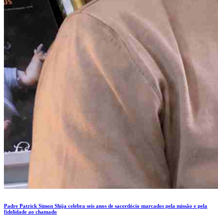
Padre Patrick Simon Shija celebra seis anos de sacerdócio marcados pela missão e pela
fidelidade ao chamado