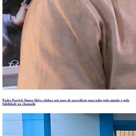
Padre Patrick Simon Shija celebra seis anos de sacerdócio marcados pela missão e pela
fidelidade ao chamado