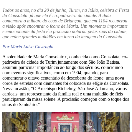
Todos os anos, no dia 20 de junho, Turim, na Itália, celebra a Festa
da Consolata, já que ela é co-padroeira da cidade. A data
comemora o milagre do cego de Briançon, que em 1104 recuperou
a visão após encontrar o ícone de Maria. Um momento importante
e emocionante da festa é a procissão noturna pelas ruas da cidade,
que reúne grandes multidões em torno da imagem da Consolata.
Por Maria Luisa Casiraghi
A solenidade de Maria Consolatrix, conhecida como Consolata, co-
padroeira da cidade de Turim juntamente com São João Batista,
assumiu particular importância ao longo dos séculos, coincidindo
com eventos significativos, como em 1904, quando, para
comemorar o oitavo centenário da descoberta do ícone, uma nova
coroa de estrelas com diamantes foi colocada na efígie da Consolata.
Nessa ocasião, “O Arcebispo Richelmy, São José Allamano, vários
cardeais, um representante da família real e uma multidão de fiéis
participaram da missa solene. A procissão começou com o toque dos
sinos do Santuário.”