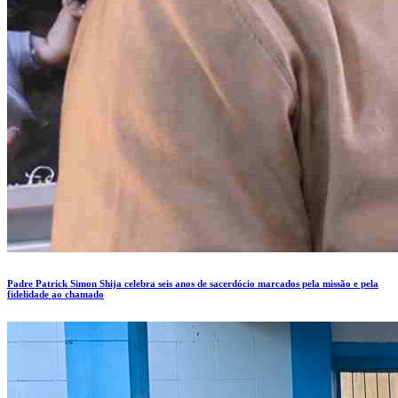
Padre Patrick Simon Shija celebra seis anos de sacerdócio marcados pela missão e pela
fidelidade ao chamado