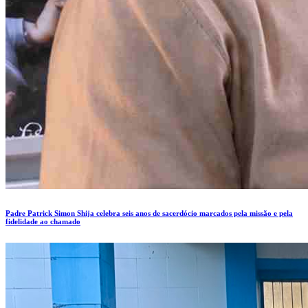
Padre Patrick Simon Shija celebra seis anos de sacerdócio marcados pela missão e pela
fidelidade ao chamado