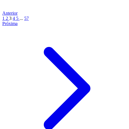
Anterior
1
2
3
4
5
...
57
Próxima