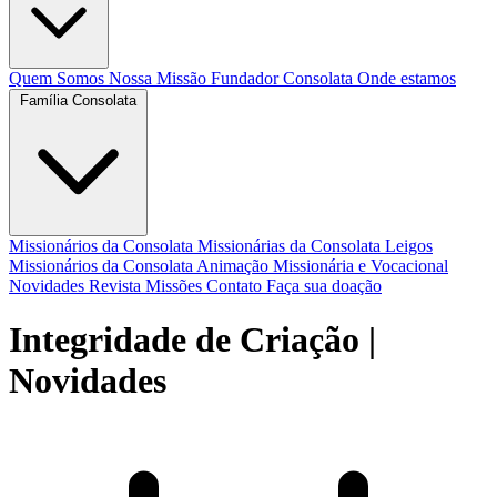
Quem Somos
Nossa Missão
Fundador
Consolata
Onde estamos
Família Consolata
Missionários da Consolata
Missionárias da Consolata
Leigos
Missionários da Consolata
Animação Missionária e Vocacional
Novidades
Revista Missões
Contato
Faça sua doação
Integridade de Criação
|
Novidades