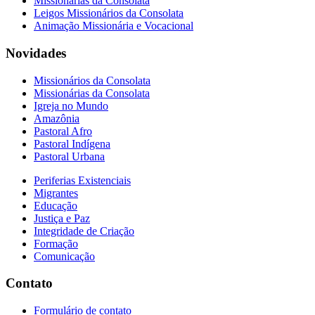
Missionárias da Consolata
Leigos Missionários da Consolata
Animação Missionária e Vocacional
Novidades
Missionários da Consolata
Missionárias da Consolata
Igreja no Mundo
Amazônia
Pastoral Afro
Pastoral Indígena
Pastoral Urbana
Periferias Existenciais
Migrantes
Educação
Justiça e Paz
Integridade de Criação
Formação
Comunicação
Contato
Formulário de contato