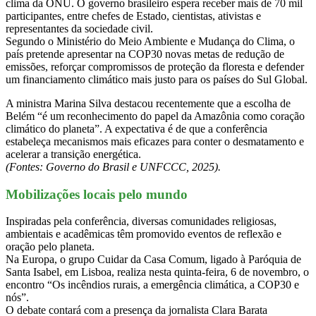
clima da ONU. O governo brasileiro espera receber mais de 70 mil
participantes, entre chefes de Estado, cientistas, ativistas e
representantes da sociedade civil.
Segundo o Ministério do Meio Ambiente e Mudança do Clima, o
país pretende apresentar na COP30 novas metas de redução de
emissões, reforçar compromissos de proteção da floresta e defender
um financiamento climático mais justo para os países do Sul Global.
A ministra Marina Silva destacou recentemente que a escolha de
Belém “é um reconhecimento do papel da Amazônia como coração
climático do planeta”. A expectativa é de que a conferência
estabeleça mecanismos mais eficazes para conter o desmatamento e
acelerar a transição energética.
(Fontes: Governo do Brasil e UNFCCC, 2025).
Mobilizações locais pelo mundo
Inspiradas pela conferência, diversas comunidades religiosas,
ambientais e acadêmicas têm promovido eventos de reflexão e
oração pelo planeta.
Na Europa, o grupo Cuidar da Casa Comum, ligado à Paróquia de
Santa Isabel, em Lisboa, realiza nesta quinta-feira, 6 de novembro, o
encontro “Os incêndios rurais, a emergência climática, a COP30 e
nós”.
O debate contará com a presença da jornalista Clara Barata