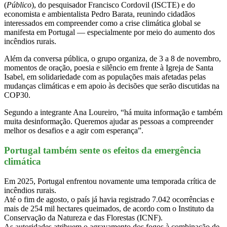
(
Público
), do pesquisador Francisco Cordovil (ISCTE) e do
economista e ambientalista Pedro Barata, reunindo cidadãos
interessados em compreender como a crise climática global se
manifesta em Portugal — especialmente por meio do aumento dos
incêndios rurais.
Além da conversa pública, o grupo organiza, de 3 a 8 de novembro,
momentos de oração, poesia e silêncio em frente à Igreja de Santa
Isabel, em solidariedade com as populações mais afetadas pelas
mudanças climáticas e em apoio às decisões que serão discutidas na
COP30.
Segundo a integrante Ana Loureiro, “há muita informação e também
muita desinformação. Queremos ajudar as pessoas a compreender
melhor os desafios e a agir com esperança”.
Portugal também sente os efeitos da emergência
climática
Em 2025, Portugal enfrentou novamente uma temporada crítica de
incêndios rurais.
Até o fim de agosto, o país já havia registrado 7.042 ocorrências e
mais de 254 mil hectares queimados, de acordo com o Instituto da
Conservação da Natureza e das Florestas (ICNF).
As autoridades atribuem o agravamento dos fogos à combinação de