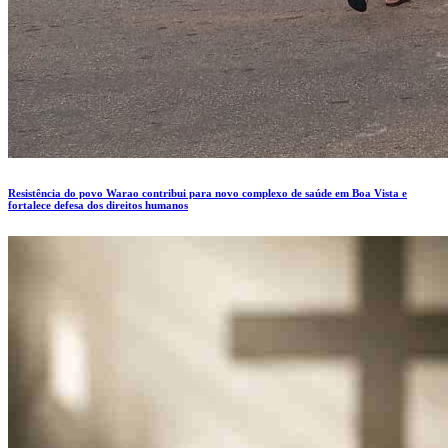
Resistência do povo Warao contribui para novo complexo de saúde em Boa Vista e
fortalece defesa dos direitos humanos