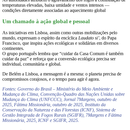
temperaturas elevadas, baixa umidade e ventos intensos —
condições diretamente associadas ao aquecimento global
Um chamado à ação global e pessoal
As iniciativas em Lisboa, assim como outras mobilizações pelo
mundo, expressam o espírito da encíclica
Laudato si’
, do Papa
Francisco, que inspira ações ecológicas e solidárias em diversos
continentes.
O grupo português lembra que “cuidar da Casa Comum é também
cuidar da paz” e reforça que a conversão ecológica precisa ser
individual, comunitária e global.
De Belém a Lisboa, a mensagem é a mesma: o planeta precisa de
compromissos corajosos, e o tempo para agir é agora.
Fontes: Governo do Brasil – Ministério do Meio Ambiente e
Mudança do Clima, Convenção-Quadro das Nações Unidas sobre
Mudança do Clima (UNFCCC), Jornal
7Margens
, outubro de
2025,
Fátima Missionária
, outubro de 2025, Instituto da
Conservação da Natureza e das Florestas (ICNF), Sistema de
Gestão Integrada de Fogos Rurais (SGIFR),
7Margens e Fátima
Missionária, 2025,
ICNF e SGIFR, 2025
.