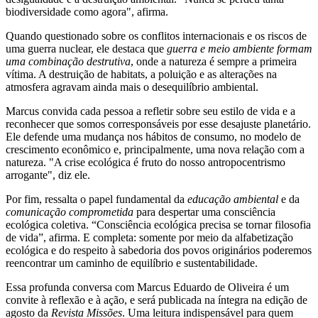
biodiversidade como agora", afirma.
Quando questionado sobre os conflitos internacionais e os riscos de
uma guerra nuclear, ele destaca que
guerra e meio ambiente formam
uma combinação destrutiva
, onde a natureza é sempre a primeira
vítima. A destruição de habitats, a poluição e as alterações na
atmosfera agravam ainda mais o desequilíbrio ambiental.
Marcus convida cada pessoa a refletir sobre seu estilo de vida e a
reconhecer que somos corresponsáveis por esse desajuste planetário.
Ele defende uma mudança nos hábitos de consumo, no modelo de
crescimento econômico e, principalmente, uma nova relação com a
natureza. "A crise ecológica é fruto do nosso antropocentrismo
arrogante", diz ele.
Por fim, ressalta o papel fundamental da
educação ambiental
e da
comunicação comprometida
para despertar uma consciência
ecológica coletiva. “Consciência ecológica precisa se tornar filosofia
de vida”, afirma. E completa: somente por meio da alfabetização
ecológica e do respeito à sabedoria dos povos originários poderemos
reencontrar um caminho de equilíbrio e sustentabilidade.
Essa profunda conversa com Marcus Eduardo de Oliveira é um
convite à reflexão e à ação, e será publicada na íntegra na edição de
agosto da
Revista Missões
. Uma leitura indispensável para quem