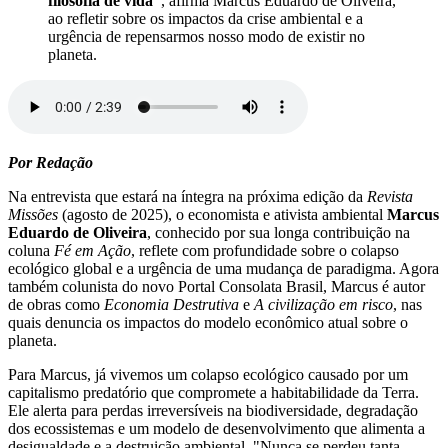
filosofia de vida”
, afirma Marcus Eduardo de Oliveira,
ao refletir sobre os impactos da crise ambiental e a
urgência de repensarmos nosso modo de existir no
planeta.
Por Redação
Na entrevista que estará na íntegra na próxima edição da
Revista
Missões
(agosto de 2025), o economista e ativista ambiental
Marcus
Eduardo de Oliveira
, conhecido por sua longa contribuição na
coluna
Fé em Ação
, reflete com profundidade sobre o colapso
ecológico global e a urgência de uma mudança de paradigma. Agora
também colunista do novo Portal Consolata Brasil, Marcus é autor
de obras como
Economia Destrutiva
e
A civilização em risco
, nas
quais denuncia os impactos do modelo econômico atual sobre o
planeta.
Para Marcus, já vivemos um colapso ecológico causado por um
capitalismo predatório que compromete a habitabilidade da Terra.
Ele alerta para perdas irreversíveis na biodiversidade, degradação
dos ecossistemas e um modelo de desenvolvimento que alimenta a
desigualdade e a destruição ambiental. "Nunca se perdeu tanta