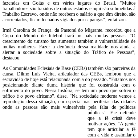
fazendas em Goiás e em vários lugares do Brasil. "Muitos
trabalhadores são trazidos de outros estados e aqui são submetidas à
Trabalho Escravo, onde não recebem o salário a que têm direito, são
acorrentados, ficam fechados vigiados por capangas", enfatizou.
Irmã Carolina de França, da Pastoral do Migrante, recordou que a
Copa do Mundo de futebol trará ao país muitas pessoas. "O
crescimento do turismo faz aumentar também a vulnerabilidade de
muitas mulheres. Fazer a denúncia dessa realidade nos ajuda a
alertar a sociedade sobre a situação do Tráfico de Pessoas",
destacou.
As Comunidades Eclesiais de Base (CEBs) também são parceiras da
causa. Dilmo Luís Vieira, articulador das CEBs, lembrou que a
escravidão de hoje está relacionada com a do passado. "Estamos nos
posicionando diante duma história que foi construída com o
sofrimento do povo. Nessa história, se tem um povo que sofreu o
tráfico é o povo africano", disse. "Na sociedade moderna vemos a
reprodução dessa situação, em especial nas periferias das cidades
onde as pessoas são mais vulneráveis pela falta de
políticas
públicas". Ele defende
que a fé cristã deve
motivar ações. "A gente
tem que articular a fé
com a vida e assimilar o