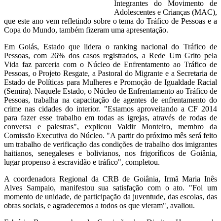
Integrantes do Movimento de
Adolescentes e Crianças (MAC),
que este ano vem refletindo sobre o tema do Tráfico de Pessoas e a
Copa do Mundo, também fizeram uma apresentação.
Em Goiás, Estado que lidera o ranking nacional do Tráfico de
Pessoas, com 26% dos casos registrados, a Rede Um Grito pela
Vida faz parceria com o Núcleo de Enfrentamento ao Tráfico de
Pessoas, o Projeto Resgate, a Pastoral do Migrante e a Secretaria de
Estado de Políticas para Mulheres e Promoção de Igualdade Racial
(Semira). Naquele Estado, o Núcleo de Enfrentamento ao Tráfico de
Pessoas, trabalha na capacitação de agentes de enfrentamento do
crime nas cidades do interior. "Estamos aproveitando a CF 2014
para fazer esse trabalho em todas as igrejas, através de rodas de
conversa e palestras", explicou Valdir Monteiro, membro da
Comissão Executiva do Núcleo. "A partir do próximo mês será feito
um trabalho de verificação das condições de trabalho dos imigrantes
haitianos, senegaleses e bolivianos, nos frigoríficos de Goiânia,
lugar propenso à escravidão e tráfico", completou.
A coordenadora Regional da CRB de Goiânia, Irmã Maria Inês
Alves Sampaio, manifestou sua satisfação com o ato. "Foi um
momento de unidade, de participação da juventude, das escolas, das
obras sociais, e agradecemos a todos os que vieram", avaliou.