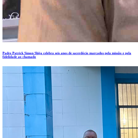
Padre Patrick Simon Shija celebra seis anos de sacerdócio marcados pela missão e pela
fidelidade ao chamado