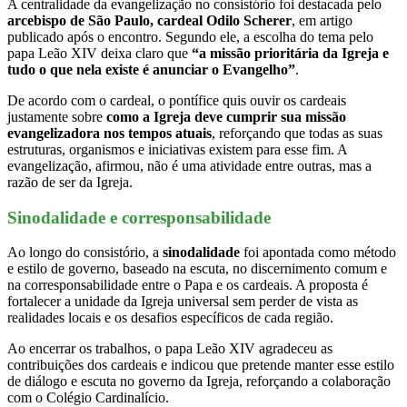
A centralidade da evangelização no consistório foi destacada pelo
arcebispo de São Paulo, cardeal Odilo Scherer
, em artigo
publicado após o encontro. Segundo ele, a escolha do tema pelo
papa Leão XIV deixa claro que
“a missão prioritária da Igreja e
tudo o que nela existe é anunciar o Evangelho”
.
De acordo com o cardeal, o pontífice quis ouvir os cardeais
justamente sobre
como a Igreja deve cumprir sua missão
evangelizadora nos tempos atuais
, reforçando que todas as suas
estruturas, organismos e iniciativas existem para esse fim. A
evangelização, afirmou, não é uma atividade entre outras, mas a
razão de ser da Igreja.
Sinodalidade e corresponsabilidade
Ao longo do consistório, a
sinodalidade
foi apontada como método
e estilo de governo, baseado na escuta, no discernimento comum e
na corresponsabilidade entre o Papa e os cardeais. A proposta é
fortalecer a unidade da Igreja universal sem perder de vista as
realidades locais e os desafios específicos de cada região.
Ao encerrar os trabalhos, o papa Leão XIV agradeceu as
contribuições dos cardeais e indicou que pretende manter esse estilo
de diálogo e escuta no governo da Igreja, reforçando a colaboração
com o Colégio Cardinalício.