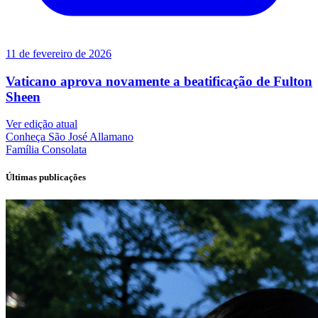
11 de fevereiro de 2026
Vaticano aprova novamente a beatificação de Fulton
Sheen
Ver edição atual
Conheça
São José Allamano
Família
Consolata
Últimas publicações