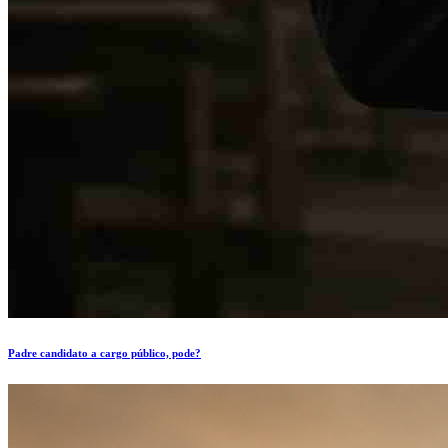
Padre candidato a cargo público, pode?