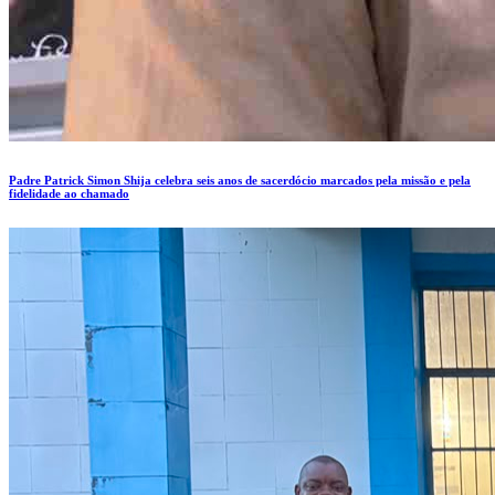
Padre Patrick Simon Shija celebra seis anos de sacerdócio marcados pela missão e pela
fidelidade ao chamado