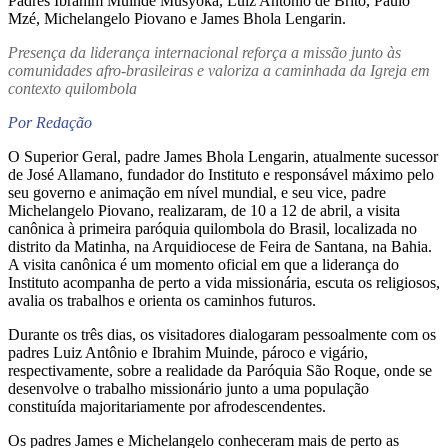
Padres Ibrahim Muinde Musyoka, Luiz Antonio de Brito, Paulo
Mzé, Michelangelo Piovano e James Bhola Lengarin.
Presença da liderança internacional reforça a missão junto às
comunidades afro-brasileiras e valoriza a caminhada da Igreja em
contexto quilombola
Por Redação
O Superior Geral, padre James Bhola Lengarin, atualmente sucessor
de José Allamano, fundador do Instituto e responsável máximo pelo
seu governo e animação em nível mundial, e seu vice, padre
Michelangelo Piovano, realizaram, de 10 a 12 de abril, a visita
canônica à primeira paróquia quilombola do Brasil, localizada no
distrito da Matinha, na Arquidiocese de Feira de Santana, na Bahia.
A visita canônica é um momento oficial em que a liderança do
Instituto acompanha de perto a vida missionária, escuta os religiosos,
avalia os trabalhos e orienta os caminhos futuros.
Durante os três dias, os visitadores dialogaram pessoalmente com os
padres Luiz Antônio e Ibrahim Muinde, pároco e vigário,
respectivamente, sobre a realidade da Paróquia São Roque, onde se
desenvolve o trabalho missionário junto a uma população
constituída majoritariamente por afrodescendentes.
Os padres James e Michelangelo conheceram mais de perto as