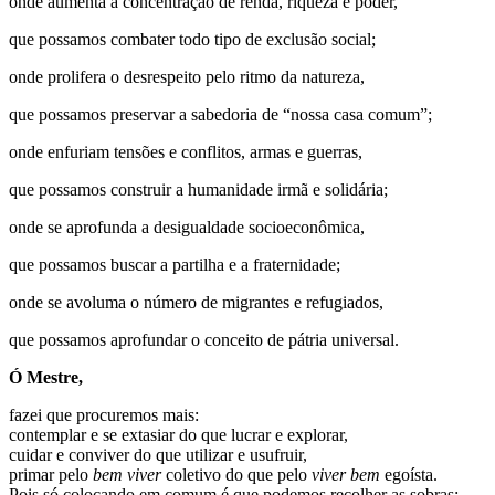
onde aumenta a concentração de renda, riqueza e poder,
que possamos combater todo tipo de exclusão social;
onde prolifera o desrespeito pelo ritmo da natureza,
que possamos preservar a sabedoria de “nossa casa comum”;
onde enfuriam tensões e conflitos, armas e guerras,
que possamos construir a humanidade irmã e solidária;
onde se aprofunda a desigualdade socioeconômica,
que possamos buscar a partilha e a fraternidade;
onde se avoluma o número de migrantes e refugiados,
que possamos aprofundar o conceito de pátria universal.
Ó Mestre,
fazei que procuremos mais:
contemplar e se extasiar do que lucrar e explorar,
cuidar e conviver do que utilizar e usufruir,
primar pelo
bem viver
coletivo do que pelo
viver bem
egoísta.
Pois só colocando em comum é que podemos recolher as sobras;