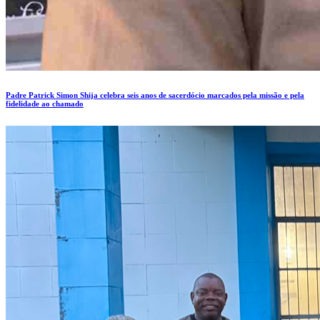
Padre Patrick Simon Shija celebra seis anos de sacerdócio marcados pela missão e pela
fidelidade ao chamado