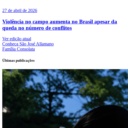
27 de abril de 2026
Violência no campo aumenta no Brasil apesar da
queda no número de conflitos
Ver edição atual
Conheça
São José Allamano
Família
Consolata
Últimas publicações