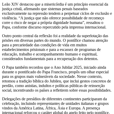
Leão XIV destacou que a misericórdia é um princípio essencial da
justiça cristã, afirmando que sistemas penais baseados
exclusivamente na repressão tendem a perpetuar ciclos de exclusão e
violência. “A justiça que não oferece possibilidade de recomeço
corre o risco de negar a própria dignidade humana”, ressaltou o
Papa, conforme discurso repercutido pela imprensa internacional.
Outro ponto central da reflexão foi a realidade da superlotação das
prisões em diversas partes do mundo. O pontífice chamou atenção
para a precariedade das condições de vida em muitos
estabelecimentos prisionais e para a escassez de programas de
educação, trabalho e acompanhamento humano e espiritual,
considerados fundamentais para a recuperação dos detentos.
O Papa também recordou que o Ano Jubilar 2025, iniciado ainda
durante o pontificado do Papa Francisco, propôs um olhar especial
para os grupos mais vulneráveis da sociedade. Nesse contexto,
retomou a tradição bíblica do Jubileu, que inclui gestos concretos de
perdão, como anistias, indultos e políticas públicas de reinserção
social, incentivando os países a refletirem sobre essas possibilidades.
Delegações de presídios de diferentes continentes participaram da
celebração, incluindo representantes de unidades italianas e grupos
vindos da América Latina, África, Ásia e Europa. A presença
internacional reforçou o caráter global do apelo feito pelo pontífice,