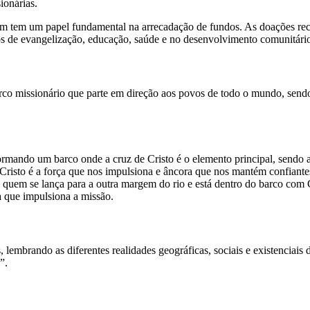
ionárias.
m tem um papel fundamental na arrecadação de fundos. As doações rece
 de evangelização, educação, saúde e no desenvolvimento comunitário,
co missionário que parte em direção aos povos de todo o mundo, sendo 
formando um barco onde a cruz de Cristo é o elemento principal, send
sto é a força que nos impulsiona e âncora que nos mantém confiantes. A
 quem se lança para a outra margem do rio e está dentro do barco com 
ça que impulsiona a missão.
as, lembrando as diferentes realidades geográficas, sociais e existencia
”.