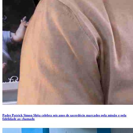
Padre Patrick Simon Shija celebra seis anos de sacerdócio marcados pela missão e pela
fidelidade ao chamado