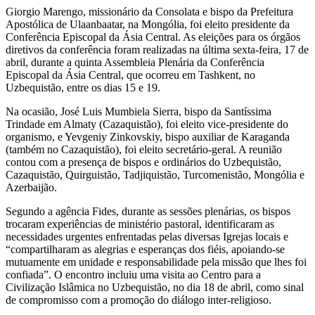
Giorgio Marengo, missionário da Consolata e bispo da Prefeitura
Apostólica de Ulaanbaatar, na Mongólia, foi eleito presidente da
Conferência Episcopal da Ásia Central. As eleições para os órgãos
diretivos da conferência foram realizadas na última sexta-feira, 17 de
abril, durante a quinta Assembleia Plenária da Conferência
Episcopal da Ásia Central, que ocorreu em Tashkent, no
Uzbequistão, entre os dias 15 e 19.
Na ocasião, José Luis Mumbiela Sierra, bispo da Santíssima
Trindade em Almaty (Cazaquistão), foi eleito vice-presidente do
organismo, e Yevgeniy Zinkovskiy, bispo auxiliar de Karaganda
(também no Cazaquistão), foi eleito secretário-geral. A reunião
contou com a presença de bispos e ordinários do Uzbequistão,
Cazaquistão, Quirguistão, Tadjiquistão, Turcomenistão, Mongólia e
Azerbaijão.
Segundo a agência Fides, durante as sessões plenárias, os bispos
trocaram experiências de ministério pastoral, identificaram as
necessidades urgentes enfrentadas pelas diversas Igrejas locais e
“compartilharam as alegrias e esperanças dos fiéis, apoiando-se
mutuamente em unidade e responsabilidade pela missão que lhes foi
confiada”. O encontro incluiu uma visita ao Centro para a
Civilização Islâmica no Uzbequistão, no dia 18 de abril, como sinal
de compromisso com a promoção do diálogo inter-religioso.