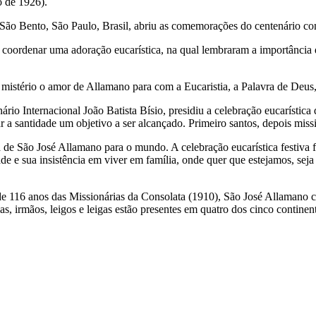
o de 1926).
São Bento, São Paulo, Brasil, abriu as comemorações do centenário com 
a coordenar uma adoração eucarística, na qual lembraram a importância 
mistério o amor de Allamano para com a Eucaristia, a Palavra de Deus,
ário Internacional João Batista Bísio, presidiu a celebração eucarístic
ar a santidade um objetivo a ser alcançado. Primeiro santos, depois miss
 de São José Allamano para o mundo. A celebração eucarística festiva f
 e sua insistência em viver em família, onde quer que estejamos, seja 
de 116 anos das Missionárias da Consolata (1910), São José Allamano c
as, irmãos, leigos e leigas estão presentes em quatro dos cinco continen