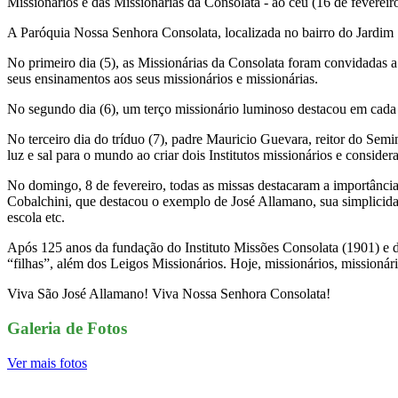
Missionários e das Missionárias da Consolata - ao céu (16 de fevereir
A Paróquia Nossa Senhora Consolata, localizada no bairro do Jardim 
No primeiro dia (5), as Missionárias da Consolata foram convidadas 
seus ensinamentos aos seus missionários e missionárias.
No segundo dia (6), um terço missionário luminoso destacou em cada 
No terceiro dia do tríduo (7), padre Mauricio Guevara, reitor do Semin
luz e sal para o mundo ao criar dois Institutos missionários e consider
No domingo, 8 de fevereiro, todas as missas destacaram a importância
Cobalchini, que destacou o exemplo de José Allamano, sua simplicidade
escola etc.
Após 125 anos da fundação do Instituto Missões Consolata (1901) e 
“filhas”, além dos Leigos Missionários. Hoje, missionários, missionári
Viva São José Allamano! Viva Nossa Senhora Consolata!
Galeria de Fotos
Ver mais fotos