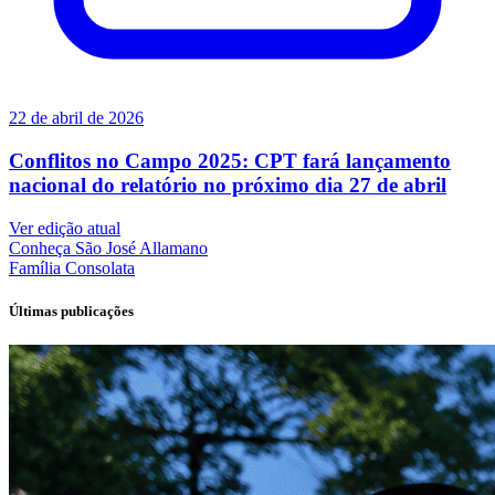
22 de abril de 2026
Conflitos no Campo 2025: CPT fará lançamento
nacional do relatório no próximo dia 27 de abril
Ver edição atual
Conheça
São José Allamano
Família
Consolata
Últimas publicações