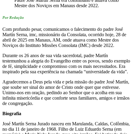
Padre José Martín Serna era colombiano e atuava como
Mestre dos Noviços em Manaus desde 2022.
Por Redação
Com profundo pesar, comunicamos o falecimento do padre José
Martín Serna, imc, missionário da Consolata, ocorrido hoje, 28 de
abril de 2025 em Manaus, AM, onde atuava como Mestre dos
Noviços do Instituto Missões Consolata (IMC) desde 2022.
Durante os 26 anos de sua vida sacerdotal, padre Martín
testemunhou a alegria do Evangelho entre os povos, sendo exemplo
de fé, simplicidade e compromisso com os mais necessitados. Era
inspirado pela sua experiência na chamada “universidade da vida”.
Agradecemos a Deus pela vida e pela missão do padre José Martín,
que soube ser sinal do amor de Cristo onde quer que estivesse.
Unimo-nos em oração, pedindo ao Senhor que o acolha em sua
infinita misericórdia e que conforte seus familiares, amigos e irmãos
de congregação.
Biografia
José Martín Serna Jurado nasceu em Marulanda, Caldas, Colômbia,
no dia 11 de janeiro de 1968. Filho de Luiz Eduardo Serna (em