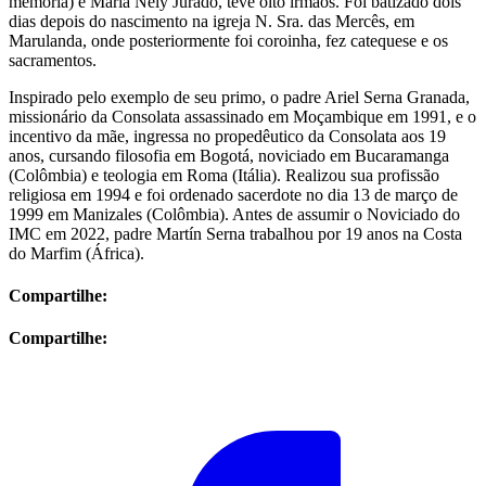
memória) e Maria Nely Jurado, teve oito irmãos. Foi batizado dois
dias depois do nascimento na igreja N. Sra. das Mercês, em
Marulanda, onde posteriormente foi coroinha, fez catequese e os
sacramentos.
Inspirado pelo exemplo de seu primo, o padre Ariel Serna Granada,
missionário da Consolata assassinado em Moçambique em 1991, e o
incentivo da mãe, ingressa no propedêutico da Consolata aos 19
anos, cursando filosofia em Bogotá, noviciado em Bucaramanga
(Colômbia) e teologia em Roma (Itália). Realizou sua profissão
religiosa em 1994 e foi ordenado sacerdote no dia 13 de março de
1999 em Manizales (Colômbia). Antes de assumir o Noviciado do
IMC em 2022, padre Martín Serna trabalhou por 19 anos na Costa
do Marfim (África).
Compartilhe:
Compartilhe: