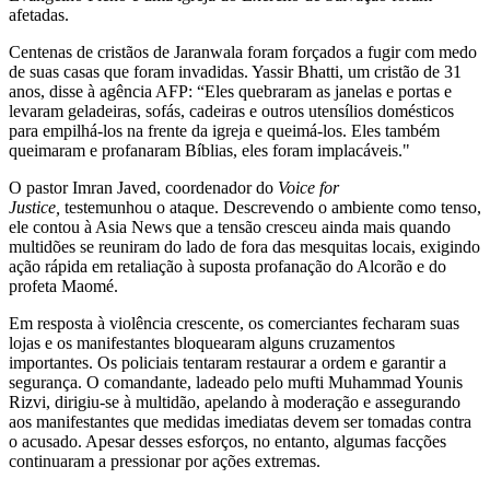
afetadas.
Centenas de cristãos de Jaranwala foram forçados a fugir com medo
de suas casas que foram invadidas. Yassir Bhatti, um cristão de 31
anos, disse à agência AFP: “Eles quebraram as janelas e portas e
levaram geladeiras, sofás, cadeiras e outros utensílios domésticos
para empilhá-los na frente da igreja e queimá-los. Eles também
queimaram e profanaram Bíblias, eles foram implacáveis."
O pastor Imran Javed, coordenador do
Voice for
Justice,
testemunhou o ataque. Descrevendo o ambiente como tenso,
ele contou à Asia News que a tensão cresceu ainda mais quando
multidões se reuniram do lado de fora das mesquitas locais, exigindo
ação rápida em retaliação à suposta profanação do Alcorão e do
profeta Maomé.
Em resposta à violência crescente, os comerciantes fecharam suas
lojas e os manifestantes bloquearam alguns cruzamentos
importantes. Os policiais tentaram restaurar a ordem e garantir a
segurança. O comandante, ladeado pelo mufti Muhammad Younis
Rizvi, dirigiu-se à multidão, apelando à moderação e assegurando
aos manifestantes que medidas imediatas devem ser tomadas contra
o acusado. Apesar desses esforços, no entanto, algumas facções
continuaram a pressionar por ações extremas.