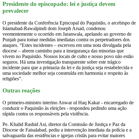
Presidente do episcopado: lei e justiça devem
prevalecer
O presidente da Conferência Episcopal do Paquistão, o arcebispo de
Islamabad-Rawalpindi dom Joseph Arsad, condenou
veementemente o ocorrido em Jaranwala, apelando ao governo de
Punjab para tomar medidas imediatas contra os perpetradores dos
ataques. “Estes incidentes – escreveu em uma nota divulgada pela
diocese – abrem caminho para a insegurança das minorias que
vivem no Paquistão. Nossos locais de culto e nosso povo não estão
seguros. Há uma investigação transparente sobre este trágico
incidente para que a primazia da lei e da justiça seja restabelecida e
uma sociedade melhor seja construída em harmonia e respeito às
religiões”.
Outras reações
O primeiro-ministro interino Anwar ul Haq Kakar - encarregado de
conduzir o Paquistão às eleições - respondeu pedindo uma ação
rápida contra os responsáveis ​​pela violência.
Pe. Khalid Rashid Asi, diretor da Comissão de Justiça e Paz da
Diocese de Faisalabad, pediu a intervenção imediata da polícia e a
salvaguarda das residências e igrejas cristãs para evitar maiores