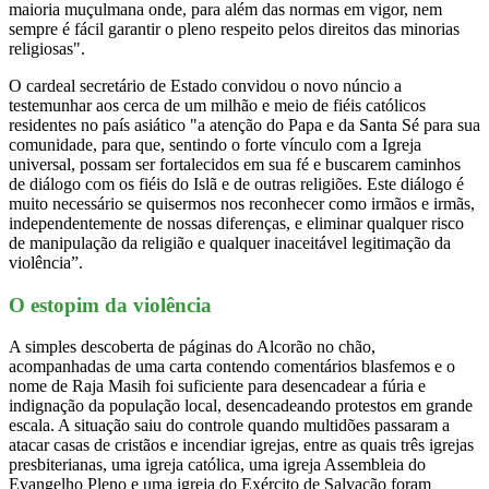
maioria muçulmana onde, para além das normas em vigor, nem
sempre é fácil garantir o pleno respeito pelos direitos das minorias
religiosas".
O cardeal secretário de Estado convidou o novo núncio a
testemunhar aos cerca de um milhão e meio de fiéis católicos
residentes no país asiático "a atenção do Papa e da Santa Sé para sua
comunidade, para que, sentindo o forte vínculo com a Igreja
universal, possam ser fortalecidos em sua fé e buscarem caminhos
de diálogo com os fiéis do Islã e de outras religiões. Este diálogo é
muito necessário se quisermos nos reconhecer como irmãos e irmãs,
independentemente de nossas diferenças, e eliminar qualquer risco
de manipulação da religião e qualquer inaceitável legitimação da
violência”.
O estopim da violência
A simples descoberta de páginas do Alcorão no chão,
acompanhadas de uma carta contendo comentários blasfemos e o
nome de Raja Masih foi suficiente para desencadear a fúria e
indignação da população local, desencadeando protestos em grande
escala. A situação saiu do controle quando multidões passaram a
atacar casas de cristãos e incendiar igrejas, entre as quais três igrejas
presbiterianas, uma igreja católica, uma igreja Assembleia do
Evangelho Pleno e uma igreja do Exército de Salvação foram