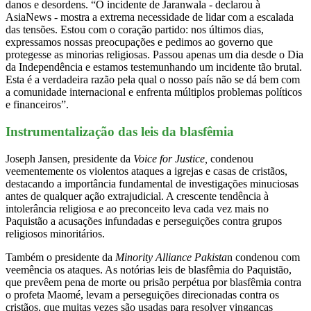
danos e desordens. “O incidente de Jaranwala - declarou à
AsiaNews - mostra a extrema necessidade de lidar com a escalada
das tensões. Estou com o coração partido: nos últimos dias,
expressamos nossas preocupações e pedimos ao governo que
protegesse as minorias religiosas. Passou apenas um dia desde o Dia
da Independência e estamos testemunhando um incidente tão brutal.
Esta é a verdadeira razão pela qual o nosso país não se dá bem com
a comunidade internacional e enfrenta múltiplos problemas políticos
e financeiros”.
Instrumentalização das leis da blasfêmia
Joseph Jansen, presidente da
Voice for Justice,
condenou
veementemente os violentos ataques a igrejas e casas de cristãos,
destacando a importância fundamental de investigações minuciosas
antes de qualquer ação extrajudicial. A crescente tendência à
intolerância religiosa e ao preconceito leva cada vez mais no
Paquistão a acusações infundadas e perseguições contra grupos
religiosos minoritários.
Também o presidente da
Minority Alliance Pakista
n condenou com
veemência os ataques. As notórias leis de blasfêmia do Paquistão,
que prevêem pena de morte ou prisão perpétua por blasfêmia contra
o profeta Maomé, levam a perseguições direcionadas contra os
cristãos, que muitas vezes são usadas para resolver vinganças