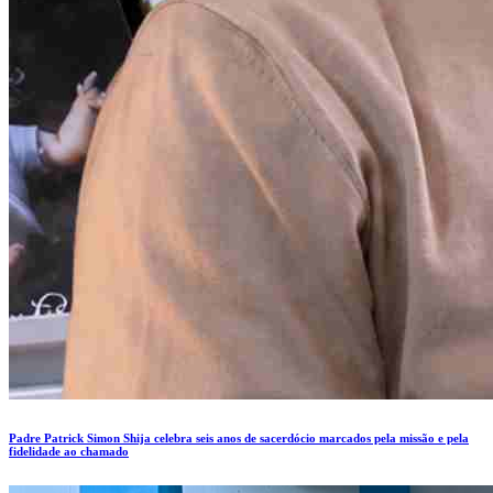
Padre Patrick Simon Shija celebra seis anos de sacerdócio marcados pela missão e pela
fidelidade ao chamado