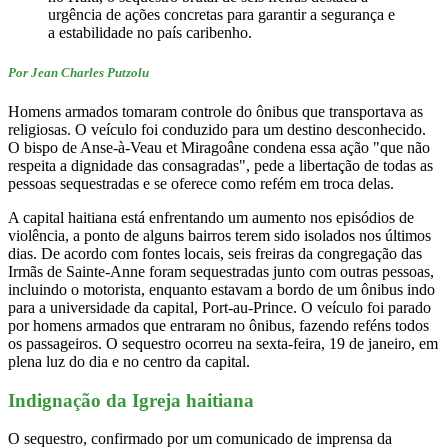
urgência de ações concretas para garantir a segurança e
a estabilidade no país caribenho.
Por Jean Charles Putzolu
Homens armados tomaram controle do ônibus que transportava as
religiosas. O veículo foi conduzido para um destino desconhecido.
O bispo de Anse-à-Veau et Miragoâne condena essa ação "que não
respeita a dignidade das consagradas", pede a libertação de todas as
pessoas sequestradas e se oferece como refém em troca delas.
A capital haitiana está enfrentando um aumento nos episódios de
violência, a ponto de alguns bairros terem sido isolados nos últimos
dias. De acordo com fontes locais, seis freiras da congregação das
Irmãs de Sainte-Anne foram sequestradas junto com outras pessoas,
incluindo o motorista, enquanto estavam a bordo de um ônibus indo
para a universidade da capital, Port-au-Prince. O veículo foi parado
por homens armados que entraram no ônibus, fazendo reféns todos
os passageiros. O sequestro ocorreu na sexta-feira, 19 de janeiro, em
plena luz do dia e no centro da capital.
Indignação da Igreja haitiana
O sequestro, confirmado por um comunicado de imprensa da