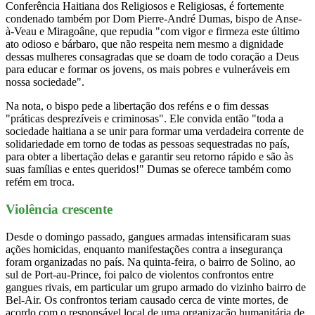
Conferência Haitiana dos Religiosos e Religiosas, é fortemente
condenado também por Dom Pierre-André Dumas, bispo de Anse-
à-Veau e Miragoâne, que repudia "com vigor e firmeza este último
ato odioso e bárbaro, que não respeita nem mesmo a dignidade
dessas mulheres consagradas que se doam de todo coração a Deus
para educar e formar os jovens, os mais pobres e vulneráveis em
nossa sociedade".
Na nota, o bispo pede a libertação dos reféns e o fim dessas
"práticas desprezíveis e criminosas". Ele convida então "toda a
sociedade haitiana a se unir para formar uma verdadeira corrente de
solidariedade em torno de todas as pessoas sequestradas no país,
para obter a libertação delas e garantir seu retorno rápido e são às
suas famílias e entes queridos!" Dumas se oferece também como
refém em troca.
Violência crescente
Desde o domingo passado, gangues armadas intensificaram suas
ações homicidas, enquanto manifestações contra a insegurança
foram organizadas no país. Na quinta-feira, o bairro de Solino, ao
sul de Port-au-Prince, foi palco de violentos confrontos entre
gangues rivais, em particular um grupo armado do vizinho bairro de
Bel-Air. Os confrontos teriam causado cerca de vinte mortes, de
acordo com o responsável local de uma organização humanitária de