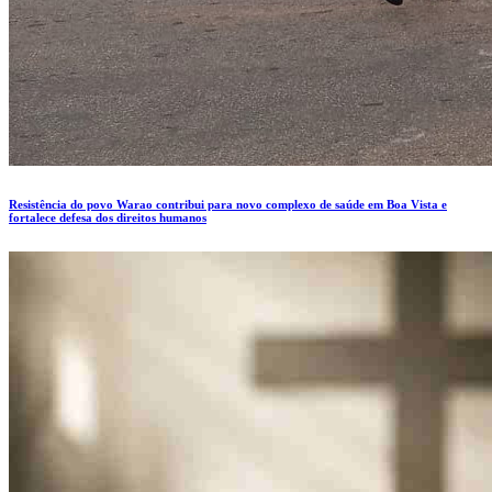
Resistência do povo Warao contribui para novo complexo de saúde em Boa Vista e
fortalece defesa dos direitos humanos