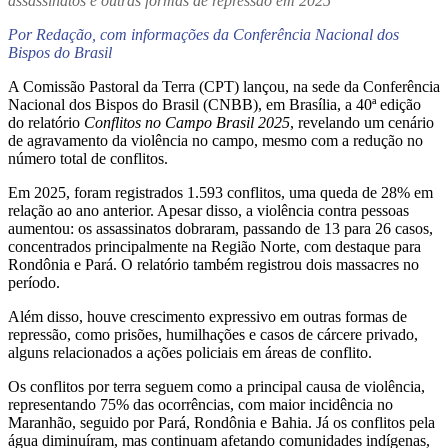
assassinatos e outras formas de repressão em 2025
Por Redação, com informações da
Conferência Nacional dos
Bispos do Brasil
A
Comissão Pastoral da Terra
(CPT) lançou, na sede da
Conferência
Nacional dos Bispos do Brasil
(CNBB), em Brasília, a 40ª edição
do relatório
Conflitos no Campo Brasil 2025
, revelando um cenário
de agravamento da violência no campo, mesmo com a redução no
número total de conflitos.
Em 2025, foram registrados 1.593 conflitos, uma queda de 28% em
relação ao ano anterior. Apesar disso, a violência contra pessoas
aumentou: os assassinatos dobraram, passando de 13 para 26 casos,
concentrados principalmente na Região Norte, com destaque para
Rondônia e Pará. O relatório também registrou dois massacres no
período.
Além disso, houve crescimento expressivo em outras formas de
repressão, como prisões, humilhações e casos de cárcere privado,
alguns relacionados a ações policiais em áreas de conflito.
Os conflitos por terra seguem como a principal causa de violência,
representando 75% das ocorrências, com maior incidência no
Maranhão, seguido por Pará, Rondônia e Bahia. Já os conflitos pela
água diminuíram, mas continuam afetando comunidades indígenas,