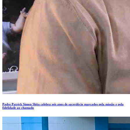
Padre Patrick Simon Shija celebra seis anos de sacerdócio marcados pela missão e pela
fidelidade ao chamado