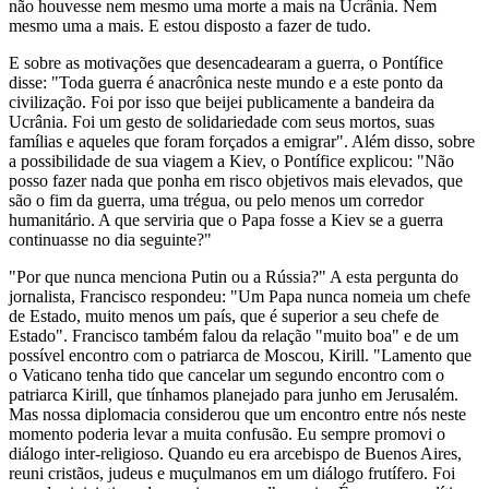
não houvesse nem mesmo uma morte a mais na Ucrânia. Nem
mesmo uma a mais. E estou disposto a fazer de tudo.
E sobre as motivações que desencadearam a guerra, o Pontífice
disse: "Toda guerra é anacrônica neste mundo e a este ponto da
civilização. Foi por isso que beijei publicamente a bandeira da
Ucrânia. Foi um gesto de solidariedade com seus mortos, suas
famílias e aqueles que foram forçados a emigrar". Além disso, sobre
a possibilidade de sua viagem a Kiev, o Pontífice explicou: "Não
posso fazer nada que ponha em risco objetivos mais elevados, que
são o fim da guerra, uma trégua, ou pelo menos um corredor
humanitário. A que serviria que o Papa fosse a Kiev se a guerra
continuasse no dia seguinte?"
"Por que nunca menciona Putin ou a Rússia?" A esta pergunta do
jornalista, Francisco respondeu: "Um Papa nunca nomeia um chefe
de Estado, muito menos um país, que é superior a seu chefe de
Estado". Francisco também falou da relação "muito boa" e de um
possível encontro com o patriarca de Moscou, Kirill. "Lamento que
o Vaticano tenha tido que cancelar um segundo encontro com o
patriarca Kirill, que tínhamos planejado para junho em Jerusalém.
Mas nossa diplomacia considerou que um encontro entre nós neste
momento poderia levar a muita confusão. Eu sempre promovi o
diálogo inter-religioso. Quando eu era arcebispo de Buenos Aires,
reuni cristãos, judeus e muçulmanos em um diálogo frutífero. Foi