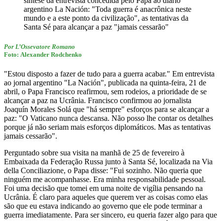
síntese da entrevista concedida pelo Papa ao diário
argentino La Nación: "Toda guerra é anacrônica neste
mundo e a este ponto da civilização", as tentativas da
Santa Sé para alcançar a paz "jamais cessarão"
Por L’Ossevatore Romano
Foto: Alexander Rodchenko
"Estou disposto a fazer de tudo para a guerra acabar." Em entrevista
ao jornal argentino "La Nación", publicada na quinta-feira, 21 de
abril, o Papa Francisco reafirmou, sem rodeios, a prioridade de se
alcançar a paz na Ucrânia. Francisco confirmou ao jornalista
Joaquín Morales Solá que "há sempre" esforços para se alcançar a
paz: "O Vaticano nunca descansa. Não posso lhe contar os detalhes
porque já não seriam mais esforços diplomáticos. Mas as tentativas
jamais cessarão".
Perguntado sobre sua visita na manhã de 25 de fevereiro à
Embaixada da Federação Russa junto à Santa Sé, localizada na Via
della Conciliazione, o Papa disse: "Fui sozinho. Não queria que
ninguém me acompanhasse. Era minha responsabilidade pessoal.
Foi uma decisão que tomei em uma noite de vigília pensando na
Ucrânia. É claro para aqueles que querem ver as coisas como elas
são que eu estava indicando ao governo que ele pode terminar a
guerra imediatamente. Para ser sincero, eu queria fazer algo para que