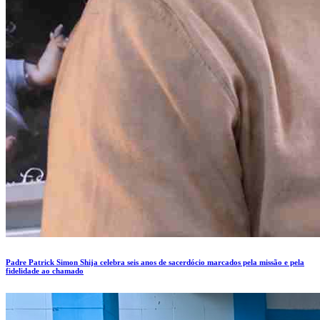
Padre Patrick Simon Shija celebra seis anos de sacerdócio marcados pela missão e pela
fidelidade ao chamado