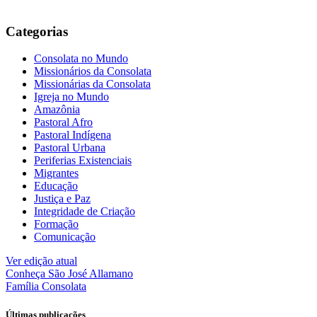
Categorias
Consolata no Mundo
Missionários da Consolata
Missionárias da Consolata
Igreja no Mundo
Amazônia
Pastoral Afro
Pastoral Indígena
Pastoral Urbana
Periferias Existenciais
Migrantes
Educação
Justiça e Paz
Integridade de Criação
Formação
Comunicação
Ver edição atual
Conheça
São José Allamano
Família
Consolata
Últimas publicações