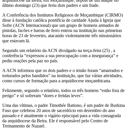
arquidiocese da Beira, em Moçambique, depois de um ataque no
último domingo (23) que feriu dois padres e um frade.
A Conferência dos Institutos Religiosos de Moçambique (CIRMO)
disse à fundação católica pontifícia de caridade Ajuda à Igreja que
Sofre (ACN Internacional) que um grupo de homens armados de
pistolas, facões e barras de ferro entrou na instituição nas primeiras
horas de 23 de fevereiro, atacando violentamente três missionários
que estavam lá.
Segundo um relatório da ACN divulgado na terça-feira (25) , a
conferência “expressou a sua preocupação com a insegurança” e
pediu orações pela paz no país.
A ACN informou que os dois padres e o irmão foram “amarrados e
torturados pelos bandidos” na instituição, que faz várias atividades,
como cursos de formação para a arquidiocese moçambicana.
Felizmente, segundo o relatório, todos os três homens “estão fora de
perigo” e só sofreram “dores e feridas leves”.
Uma das vítimas, o padre Timothée Bationo, é um padre de Burkina
Faso que celebrou 20 anos de sacerdócio em dezembro do ano
passado e é atualmente o vigário episcopal para a vida consagrada
da arquidiocese da Beira. Ele é responsável pelo Centro de
Treinamento de Nazaré.