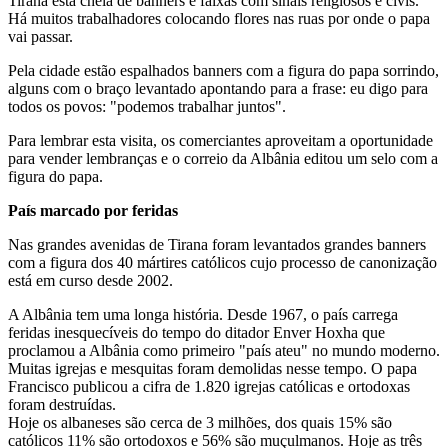
Tirana está cheia de banners e faixas com sinais religiosos e civis.
Há muitos trabalhadores colocando flores nas ruas por onde o papa
vai passar.
Pela cidade estão espalhados banners com a figura do papa sorrindo,
alguns com o braço levantado apontando para a frase: eu digo para
todos os povos: "podemos trabalhar juntos".
Para lembrar esta visita, os comerciantes aproveitam a oportunidade
para vender lembranças e o correio da Albânia editou um selo com a
figura do papa.
País marcado por feridas
Nas grandes avenidas de Tirana foram levantados grandes banners
com a figura dos 40 mártires católicos cujo processo de canonização
está em curso desde 2002.
A Albânia tem uma longa história. Desde 1967, o país carrega
feridas inesquecíveis do tempo do ditador Enver Hoxha que
proclamou a Albânia como primeiro "país ateu" no mundo moderno.
Muitas igrejas e mesquitas foram demolidas nesse tempo. O papa
Francisco publicou a cifra de 1.820 igrejas católicas e ortodoxas
foram destruídas.
Hoje os albaneses são cerca de 3 milhões, dos quais 15% são
católicos 11% são ortodoxos e 56% são muçulmanos. Hoje as três