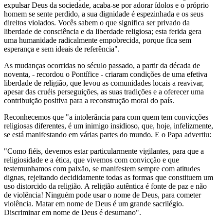
expulsar Deus da sociedade, acaba-se por adorar ídolos e o próprio
homem se sente perdido, a sua dignidade é espezinhada e os seus
direitos violados. Vocês sabem o que significa ser privado da
liberdade de consciência e da liberdade religiosa; esta ferida gera
uma humanidade radicalmente empobrecida, porque fica sem
esperança e sem ideais de referência".
As mudanças ocorridas no século passado, a partir da década de
noventa, - recordou o Pontífice - criaram condições de uma efetiva
liberdade de religião, que levou as comunidades locais a reavivar,
apesar das cruéis perseguições, as suas tradições e a oferecer uma
contribuição positiva para a reconstrução moral do país.
Reconhecemos que "a intolerância para com quem tem convicções
religiosas diferentes, é um inimigo insidioso, que, hoje, infelizmente,
se está manifestando em várias partes do mundo. E o Papa advertiu:
"Como fiéis, devemos estar particularmente vigilantes, para que a
religiosidade e a ética, que vivemos com convicção e que
testemunhamos com paixão, se manifestem sempre com atitudes
dignas, rejeitando decididamente todas as formas que constituem um
uso distorcido da religião. A religião autêntica é fonte de paz e não
de violência! Ninguém pode usar o nome de Deus, para cometer
violência. Matar em nome de Deus é um grande sacrilégio.
Discriminar em nome de Deus é desumano".