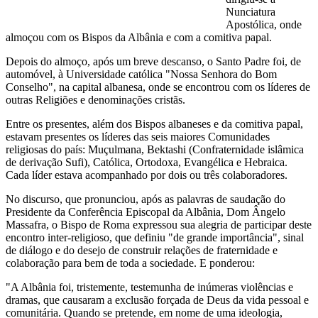
Nunciatura
Apostólica, onde
almoçou com os Bispos da Albânia e com a comitiva papal.
Depois do almoço, após um breve descanso, o Santo Padre foi, de
automóvel, à Universidade católica "Nossa Senhora do Bom
Conselho", na capital albanesa, onde se encontrou com os líderes de
outras Religiões e denominações cristãs.
Entre os presentes, além dos Bispos albaneses e da comitiva papal,
estavam presentes os líderes das seis maiores Comunidades
religiosas do país: Muçulmana, Bektashi (Confraternidade islâmica
de derivação Sufi), Católica, Ortodoxa, Evangélica e Hebraica.
Cada líder estava acompanhado por dois ou três colaboradores.
No discurso, que pronunciou, após as palavras de saudação do
Presidente da Conferência Episcopal da Albânia, Dom Ângelo
Massafra, o Bispo de Roma expressou sua alegria de participar deste
encontro inter-religioso, que definiu "de grande importância", sinal
de diálogo e do desejo de construir relações de fraternidade e
colaboração para bem de toda a sociedade. E ponderou:
"A Albânia foi, tristemente, testemunha de inúmeras violências e
dramas, que causaram a exclusão forçada de Deus da vida pessoal e
comunitária. Quando se pretende, em nome de uma ideologia,