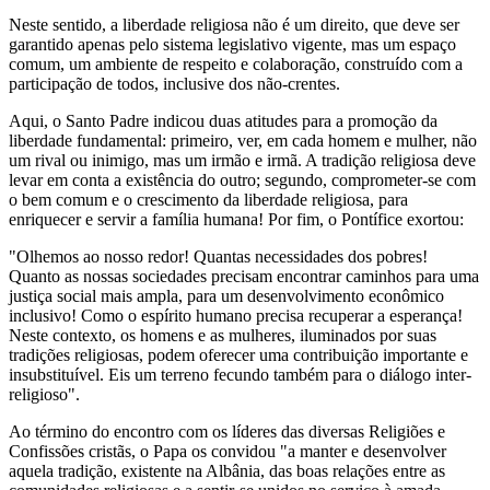
Neste sentido, a liberdade religiosa não é um direito, que deve ser
garantido apenas pelo sistema legislativo vigente, mas um espaço
comum, um ambiente de respeito e colaboração, construído com a
participação de todos, inclusive dos não-crentes.
Aqui, o Santo Padre indicou duas atitudes para a promoção da
liberdade fundamental: primeiro, ver, em cada homem e mulher, não
um rival ou inimigo, mas um irmão e irmã. A tradição religiosa deve
levar em conta a existência do outro; segundo, comprometer-se com
o bem comum e o crescimento da liberdade religiosa, para
enriquecer e servir a família humana! Por fim, o Pontífice exortou:
"Olhemos ao nosso redor! Quantas necessidades dos pobres!
Quanto as nossas sociedades precisam encontrar caminhos para uma
justiça social mais ampla, para um desenvolvimento econômico
inclusivo! Como o espírito humano precisa recuperar a esperança!
Neste contexto, os homens e as mulheres, iluminados por suas
tradições religiosas, podem oferecer uma contribuição importante e
insubstituível. Eis um terreno fecundo também para o diálogo inter-
religioso".
Ao término do encontro com os líderes das diversas Religiões e
Confissões cristãs, o Papa os convidou "a manter e desenvolver
aquela tradição, existente na Albânia, das boas relações entre as