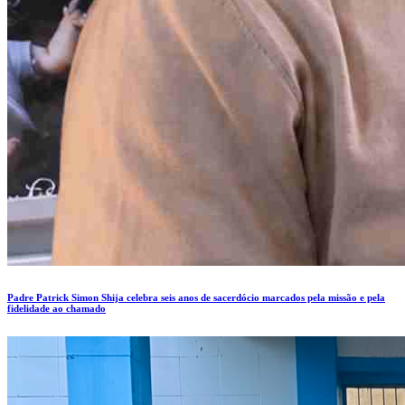
Padre Patrick Simon Shija celebra seis anos de sacerdócio marcados pela missão e pela
fidelidade ao chamado