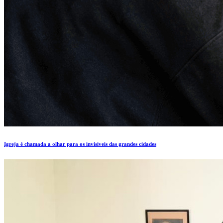
Igreja é chamada a olhar para os invisíveis das grandes cidades