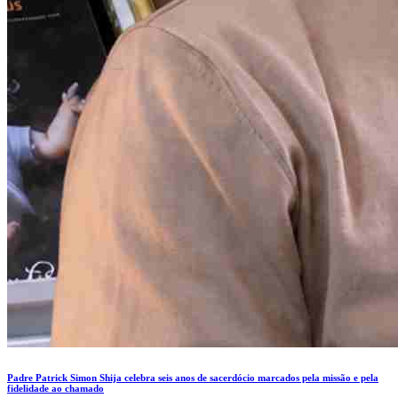
Padre Patrick Simon Shija celebra seis anos de sacerdócio marcados pela missão e pela
fidelidade ao chamado