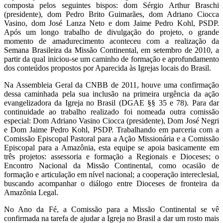
composta pelos seguintes bispos: dom Sérgio Arthur Braschi
(presidente), dom Pedro Brito Guimarães, dom Adriano Ciocca
Vasino, dom José Lanza Neto e dom Jaime Pedro Kohl, PSDP.
Após um longo trabalho de divulgação do projeto, o grande
momento de amadurecimento aconteceu com a realização da
Semana Brasileira da Missão Continental, em setembro de 2010, a
partir da qual iniciou-se um caminho de formação e aprofundamento
dos conteúdos propostos por Aparecida às Igrejas locais do Brasil.
Na Assembleia Geral da CNBB de 2011, houve uma confirmação
dessa caminhada pela sua inclusão na primeira urgência da ação
evangelizadora da Igreja no Brasil (DGAE §§ 35 e 78). Para dar
continuidade ao trabalho realizado foi nomeada outra comissão
especial: Dom Adriano Vasino Ciocca (presidente), Dom José Negri
e Dom Jaime Pedro Kohl, PSDP. Trabalhando em parceria com a
Comissão Episcopal Pastoral para a Ação Missionária e a Comissão
Episcopal para a Amazônia, esta equipe se apoia basicamente em
três projetos: assessoria e formação a Regionais e Dioceses; o
Encontro Nacional da Missão Continental, como ocasião de
formação e articulação em nível nacional; a cooperação intereclesial,
buscando acompanhar o diálogo entre Dioceses de fronteira da
Amazônia Legal.
No Ano da Fé, a Comissão para a Missão Continental se vê
confirmada na tarefa de ajudar a Igreja no Brasil a dar um rosto mais