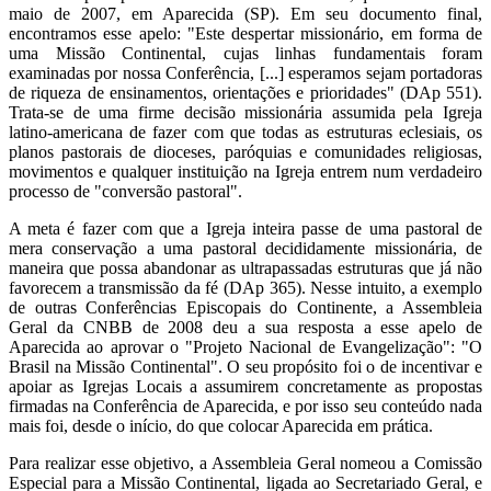
maio de 2007, em Aparecida (SP). Em seu documento final,
encontramos esse apelo: "Este despertar missionário, em forma de
uma Missão Continental, cujas linhas fundamentais foram
examinadas por nossa Conferência, [...] esperamos sejam portadoras
de riqueza de ensinamentos, orientações e prioridades" (DAp 551).
Trata-se de uma firme decisão missionária assumida pela Igreja
latino-americana de fazer com que todas as estruturas eclesiais, os
planos pastorais de dioceses, paróquias e comunidades religiosas,
movimentos e qualquer instituição na Igreja entrem num verdadeiro
processo de "conversão pastoral".
A meta é fazer com que a Igreja inteira passe de uma pastoral de
mera conservação a uma pastoral decididamente missionária, de
maneira que possa abandonar as ultrapassadas estruturas que já não
favorecem a transmissão da fé (DAp 365). Nesse intuito, a exemplo
de outras Conferências Episcopais do Continente, a Assembleia
Geral da CNBB de 2008 deu a sua resposta a esse apelo de
Aparecida ao aprovar o "Projeto Nacional de Evangelização": "O
Brasil na Missão Continental". O seu propósito foi o de incentivar e
apoiar as Igrejas Locais a assumirem concretamente as propostas
firmadas na Conferência de Aparecida, e por isso seu conteúdo nada
mais foi, desde o início, do que colocar Aparecida em prática.
Para realizar esse objetivo, a Assembleia Geral nomeou a Comissão
Especial para a Missão Continental, ligada ao Secretariado Geral, e