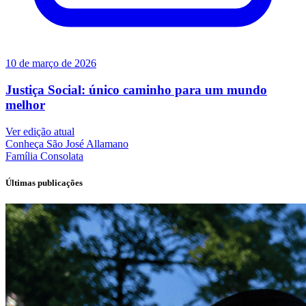
10 de março de 2026
Justiça Social: único caminho para um mundo
melhor
Ver edição atual
Conheça
São José Allamano
Família
Consolata
Últimas publicações