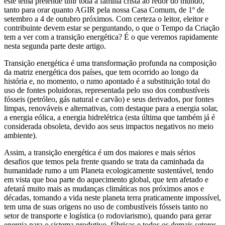
este tema pretende unir toda a família cristã ao redor do mundo,
tanto para orar quanto AGIR pela nossa Casa Comum, de 1º de
setembro a 4 de outubro próximos. Com certeza o leitor, eleitor e
contribuinte devem estar se perguntando, o que o Tempo da Criação
tem a ver com a transição energética? É o que veremos rapidamente
nesta segunda parte deste artigo.
Transição energética é uma transformação profunda na composição
da matriz energética dos países, que tem ocorrido ao longo da
história e, no momento, o rumo apontado é a substituição total do
uso de fontes poluidoras, representada pelo uso dos combustíveis
fósseis (petróleo, gás natural e carvão) e seus derivados, por fontes
limpas, renováveis e alternativas, com destaque para a energia solar,
a energia eólica, a energia hidrelétrica (esta última que também já é
considerada obsoleta, devido aos seus impactos negativos no meio
ambiente).
Assim, a transição energética é um dos maiores e mais sérios
desafios que temos pela frente quando se trata da caminhada da
humanidade rumo a um Planeta ecologicamente sustentável, tendo
em vista que boa parte do aquecimento global, que tem afetado e
afetará muito mais as mudanças climáticas nos próximos anos e
décadas, tornando a vida neste planeta terra praticamente impossível,
tem uma de suas origens no uso de combustíveis fósseis tanto no
setor de transporte e logística (o rodoviarismo), quando para gerar
energia para o sistema produtivo, fábricas e todos os demais setores