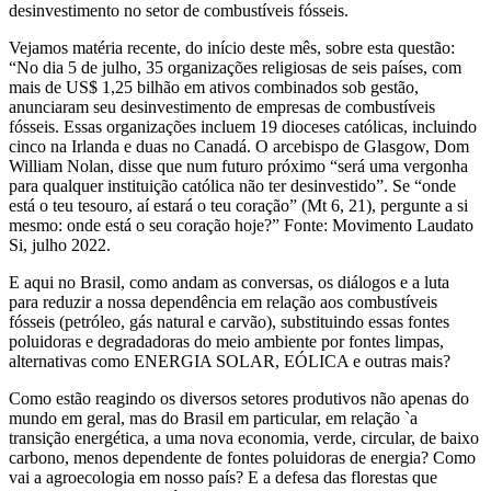
desinvestimento no setor de combustíveis fósseis.
Vejamos matéria recente, do início deste mês, sobre esta questão:
“No dia 5 de julho, 35 organizações religiosas de seis países, com
mais de US$ 1,25 bilhão em ativos combinados sob gestão,
anunciaram seu desinvestimento de empresas de combustíveis
fósseis. Essas organizações incluem 19 dioceses católicas, incluindo
cinco na Irlanda e duas no Canadá. O arcebispo de Glasgow, Dom
William Nolan, disse que num futuro próximo “será uma vergonha
para qualquer instituição católica não ter desinvestido”. Se “onde
está o teu tesouro, aí estará o teu coração” (Mt 6, 21), pergunte a si
mesmo: onde está o seu coração hoje?” Fonte: Movimento Laudato
Si, julho 2022.
E aqui no Brasil, como andam as conversas, os diálogos e a luta
para reduzir a nossa dependência em relação aos combustíveis
fósseis (petróleo, gás natural e carvão), substituindo essas fontes
poluidoras e degradadoras do meio ambiente por fontes limpas,
alternativas como ENERGIA SOLAR, EÓLICA e outras mais?
Como estão reagindo os diversos setores produtivos não apenas do
mundo em geral, mas do Brasil em particular, em relação `a
transição energética, a uma nova economia, verde, circular, de baixo
carbono, menos dependente de fontes poluidoras de energia? Como
vai a agroecologia em nosso país? E a defesa das florestas que