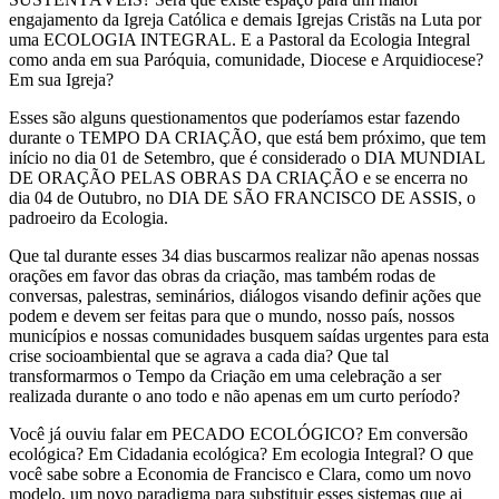
engajamento da Igreja Católica e demais Igrejas Cristãs na Luta por
uma ECOLOGIA INTEGRAL. E a Pastoral da Ecologia Integral
como anda em sua Paróquia, comunidade, Diocese e Arquidiocese?
Em sua Igreja?
Esses são alguns questionamentos que poderíamos estar fazendo
durante o TEMPO DA CRIAÇÃO, que está bem próximo, que tem
início no dia 01 de Setembro, que é considerado o DIA MUNDIAL
DE ORAÇÃO PELAS OBRAS DA CRIAÇÃO e se encerra no
dia 04 de Outubro, no DIA DE SÃO FRANCISCO DE ASSIS, o
padroeiro da Ecologia.
Que tal durante esses 34 dias buscarmos realizar não apenas nossas
orações em favor das obras da criação, mas também rodas de
conversas, palestras, seminários, diálogos visando definir ações que
podem e devem ser feitas para que o mundo, nosso país, nossos
municípios e nossas comunidades busquem saídas urgentes para esta
crise socioambiental que se agrava a cada dia? Que tal
transformarmos o Tempo da Criação em uma celebração a ser
realizada durante o ano todo e não apenas em um curto período?
Você já ouviu falar em PECADO ECOLÓGICO? Em conversão
ecológica? Em Cidadania ecológica? Em ecologia Integral? O que
você sabe sobre a Economia de Francisco e Clara, como um novo
modelo, um novo paradigma para substituir esses sistemas que ai