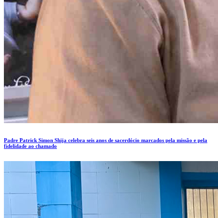
Padre Patrick Simon Shija celebra seis anos de sacerdócio marcados pela missão e pela
fidelidade ao chamado