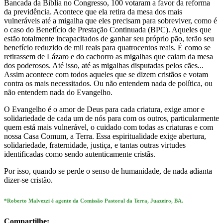
Bancada da Bíblia no Congresso, 100 votaram a favor da reforma
da previdência. Acontece que ela retira da mesa dos mais
vulneráveis até a migalha que eles precisam para sobreviver, como é
o caso do Benefício de Prestação Continuada (BPC). Aqueles que
estão totalmente incapacitados de ganhar seu próprio pão, terão seu
benefício reduzido de mil reais para quatrocentos reais. É como se
retirassem de Lázaro e do cachorro as migalhas que caiam da mesa
dos poderosos. Até isso, até as migalhas disputadas pelos cães...
Assim acontece com todos aqueles que se dizem cristãos e votam
contra os mais necessitados. Ou não entendem nada de política, ou
não entendem nada do Evangelho.
O Evangelho é o amor de Deus para cada criatura, exige amor e
solidariedade de cada um de nós para com os outros, particularmente
quem está mais vulnerável, o cuidado com todas as criaturas e com
nossa Casa Comum, a Terra. Essa espiritualidade exige abertura,
solidariedade, fraternidade, justiça, e tantas outras virtudes
identificadas como sendo autenticamente cristãs.
Por isso, quando se perde o senso de humanidade, de nada adianta
dizer-se cristão.
*Roberto Malvezzi é agente da Comissão Pastoral da Terra, Juazeiro, BA.
Compartilhe: