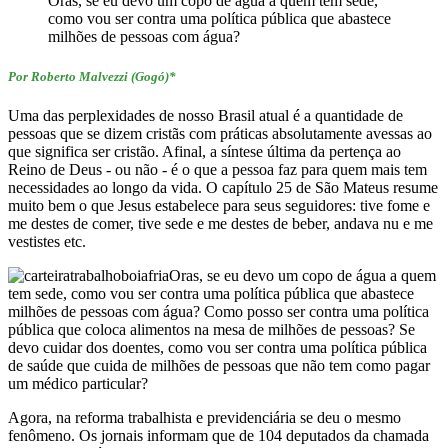
Oras, se eu devo um copo de água a quem tem sede,
como vou ser contra uma política pública que abastece
milhões de pessoas com água?
Por Roberto Malvezzi (Gogó)*
Uma das perplexidades de nosso Brasil atual é a quantidade de
pessoas que se dizem cristãs com práticas absolutamente avessas ao
que significa ser cristão. Afinal, a síntese última da pertença ao
Reino de Deus - ou não - é o que a pessoa faz para quem mais tem
necessidades ao longo da vida. O capítulo 25 de São Mateus resume
muito bem o que Jesus estabelece para seus seguidores: tive fome e
me destes de comer, tive sede e me destes de beber, andava nu e me
vestistes etc.
Oras, se eu devo um copo de água a quem
tem sede, como vou ser contra uma política pública que abastece
milhões de pessoas com água? Como posso ser contra uma política
pública que coloca alimentos na mesa de milhões de pessoas? Se
devo cuidar dos doentes, como vou ser contra uma política pública
de saúde que cuida de milhões de pessoas que não tem como pagar
um médico particular?
Agora, na reforma trabalhista e previdenciária se deu o mesmo
fenômeno. Os jornais informam que de 104 deputados da chamada