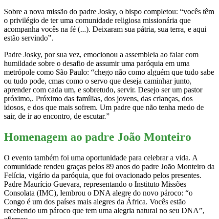
Sobre a nova missão do padre Josky, o bispo completou: “vocês têm
o privilégio de ter uma comunidade religiosa missionária que
acompanha vocês na fé (...). Deixaram sua pátria, sua terra, e aqui
estão servindo”.
Padre Josky, por sua vez, emocionou a assembleia ao falar com
humildade sobre o desafio de assumir uma paróquia em uma
metrópole como São Paulo: “chego não como alguém que tudo sabe
ou tudo pode, cmas como o servo que deseja caminhar junto,
aprender com cada um, e sobretudo, servir. Desejo ser um pastor
próximo,. Próximo das famílias, dos jovens, das crianças, dos
idosos, e dos que mais sofrem. Um padre que não tenha medo de
sair, de ir ao encontro, de escutar.”
Homenagem ao padre João Monteiro
O evento também foi uma oportunidade para celebrar a vida. A
comunidade rendeu graças pelos 89 anos do padre João Monteiro da
Felícia, vigário da paróquia, que foi ovacionado pelos presentes.
Padre Maurício Guevara, representando o Instituto Missões
Consolata (IMC), lembrou o DNA alegre do novo pároco: “o
Congo é um dos países mais alegres da África. Vocês estão
recebendo um pároco que tem uma alegria natural no seu DNA”,