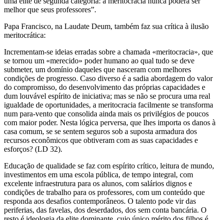
uma elite de segunda categoria: a meritocracia nunca poderá ser
melhor que seus professores”.
Papa Francisco, na Laudate Deum, também faz sua crítica à ilusão
meritocrática:
Incrementam-se ideias erradas sobre a chamada «meritocracia», que
se tornou um «merecido» poder humano ao qual tudo se deve
submeter, um domínio daqueles que nasceram com melhores
condições de progresso. Caso diverso é a sadia abordagem do valor
do compromisso, do desenvolvimento das próprias capacidades e
dum louvável espírito de iniciativa; mas se não se procura uma real
igualdade de oportunidades, a meritocracia facilmente se transforma
num para-vento que consolida ainda mais os privilégios de poucos
com maior poder. Nesta lógica perversa, que lhes importa os danos à
casa comum, se se sentem seguros sob a suposta armadura dos
recursos econômicos que obtiveram com as suas capacidades e
esforços? (LD 32).
Educação de qualidade se faz com espírito crítico, leitura de mundo,
investimentos em uma escola pública, de tempo integral, com
excelente infraestrutura para os alunos, com salários dignos e
condições de trabalho para os professores, com um conteúdo que
responda aos desafios contemporâneos. O talento pode vir das
periferias, das favelas, dos deserdados, dos sem conta bancária. O
resto é ideologia da elite dominante, cujo único mérito dos filhos é