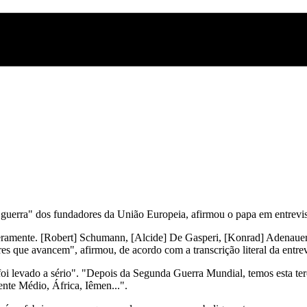
guerra" dos fundadores da União Europeia, afirmou o papa em entrevist
nceramente. [Robert] Schumann, [Alcide] De Gasperi, [Konrad] Adenau
eres que avancem", afirmou, de acordo com a transcrição literal da entre
 foi levado a sério". "Depois da Segunda Guerra Mundial, temos esta t
ente Médio, África, Iêmen...".