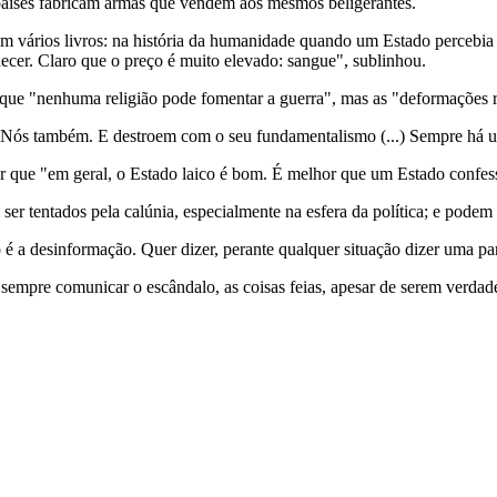
países fabricam armas que vendem aos mesmos beligerantes.
m vários livros: na história da humanidade quando um Estado percebia
uecer. Claro que o preço é muito elevado: sangue", sublinhou.
ou que "nenhuma religião pode fomentar a guerra", mas as "deformações 
s. Nós também. E destroem com o seu fundamentalismo (...) Sempre há 
r que "em geral, o Estado laico é bom. É melhor que um Estado confes
er tentados pela calúnia, especialmente na esfera da política; e pode
 a desinformação. Quer dizer, perante qualquer situação dizer uma par
empre comunicar o escândalo, as coisas feias, apesar de serem verdad