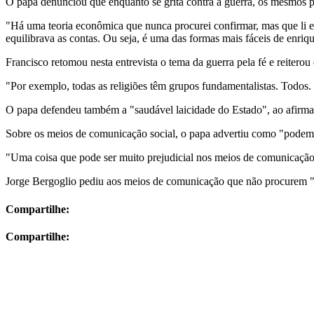
O papa denunciou que enquanto se grita contra a guerra, os mesmos 
"Há uma teoria econômica que nunca procurei confirmar, mas que li e
equilibrava as contas. Ou seja, é uma das formas mais fáceis de enriq
Francisco retomou nesta entrevista o tema da guerra pela fé e reiter
"Por exemplo, todas as religiões têm grupos fundamentalistas. Todo
O papa defendeu também a "saudável laicidade do Estado", ao afirma
Sobre os meios de comunicação social, o papa advertiu como "podem s
"Uma coisa que pode ser muito prejudicial nos meios de comunicação é
Jorge Bergoglio pediu aos meios de comunicação que não procurem "s
Compartilhe:
Compartilhe: