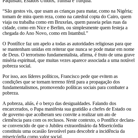
Paquistão, Estados Unidos, Tunísia e Turquia.
“São gestos vis, que usam as crianças para matar, como na Nigéria;
tomam de mira quem reza, como na catedral copta do Cairo, quem
viaja ou trabalha como em Bruxelas, quem passeia pelas ruas da
cidade, como em Nice e Berlim, ou simplesmente quem festeja a
chegada do Ano Novo, como em Istambul.”
O Pontífice faz um apelo a todas as autoridades religiosas para que
se mantenham unidas em reiterar que nunca se pode matar em nome
de Deus. O terrorismo fundamentalista, afirma, é fruto de uma grave
miséria espiritual, que muitas vezes aparece associada a uma notável
pobreza social.
Por isso, aos líderes políticos, Francisco pede que evitem as
condições que se tornam terreno fértil para a propagação dos
fundamentalismos, promovendo políticas sociais para combater a
pobreza.
A pobreza, aliás, é o berço das desigualdades. Falando dos
encarcerados, o Papa manifesta sua gratidão a chefes de Estado ou
de governo que acolheram seu convite a realizar um ato de
clemência para com os reclusos. Neste contexto, o Pontífice declara-
se convencido de que o Jubileu extraordinário da Misericórdia
constituiu uma ocasião favorável para descobrir a incidência da
misericórdia como valor social.