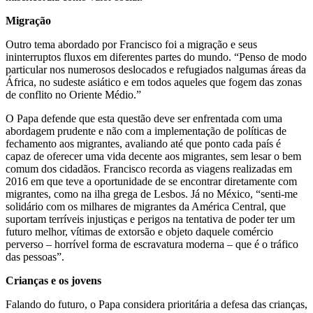
Migração
Outro tema abordado por Francisco foi a migração e seus
ininterruptos fluxos em diferentes partes do mundo. “Penso de modo
particular nos numerosos deslocados e refugiados nalgumas áreas da
África, no sudeste asiático e em todos aqueles que fogem das zonas
de conflito no Oriente Médio.”
O Papa defende que esta questão deve ser enfrentada com uma
abordagem prudente e não com a implementação de políticas de
fechamento aos migrantes, avaliando até que ponto cada país é
capaz de oferecer uma vida decente aos migrantes, sem lesar o bem
comum dos cidadãos. Francisco recorda as viagens realizadas em
2016 em que teve a oportunidade de se encontrar diretamente com
migrantes, como na ilha grega de Lesbos. Já no México, “senti-me
solidário com os milhares de migrantes da América Central, que
suportam terríveis injustiças e perigos na tentativa de poder ter um
futuro melhor, vítimas de extorsão e objeto daquele comércio
perverso – horrível forma de escravatura moderna – que é o tráfico
das pessoas”.
Crianças e os jovens
Falando do futuro, o Papa considera prioritária a defesa das crianças,