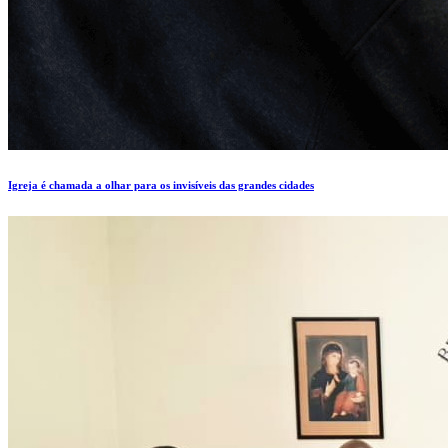
Igreja é chamada a olhar para os invisíveis das grandes cidades