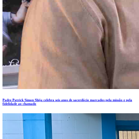
Padre Patrick Simon Shija celebra seis anos de sacerdócio marcados pela missão e pela
fidelidade ao chamado