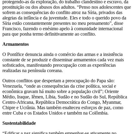
protegendo-as da exploração, do trabalho clandestino e escravo, da
prostituição ou dos abusos dos adultos. “Penso nos adolescentes que
sofrem as consequências do conflito atroz na Síria, privados das
alegrias da infância e da juventude. Eles e todo o querido povo da
Síria estão constantemente presentes no meu pensamento”, disse
Francisco, fazendo o enésimo apelo à comunidade internacional
para que ponha termo definitivamente ao conflito.
Armamentos
O Pontífice denuncia ainda o comércio das armas e a insistência
constante de se produzir e disseminar armamentos cada vez mais
sofisticados, manifestando preocupação com as experiências
realizadas na península coreana.
Outros conflitos que despertam a preocupação do Papa são:
Venezuela, “onde as consequências da crise política, social e
econômica gravam há muito sobre a população civil”; Oriente
Médio, Iraque, Iêmen, Líbia, Sudão e no Sudão do Sul, República
Centro-Africana, República Democrática do Congo, Myanmar,
Chipre e Ucrânia. Mas também enalteceu esforços de paz, como
entre Cuba e os Estados Unidos e também na Colômbia.
Sustentabilidade
“Edificar a paz significa também empenhar-se ativamente no