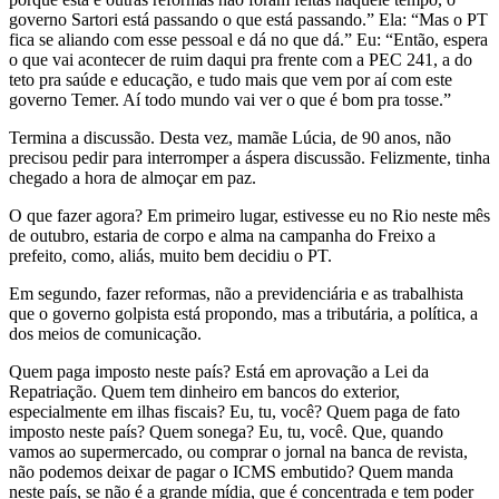
governo Sartori está passando o que está passando.” Ela: “Mas o PT
fica se aliando com esse pessoal e dá no que dá.” Eu: “Então, espera
o que vai acontecer de ruim daqui pra frente com a PEC 241, a do
teto pra saúde e educação, e tudo mais que vem por aí com este
governo Temer. Aí todo mundo vai ver o que é bom pra tosse.”
Termina a discussão. Desta vez, mamãe Lúcia, de 90 anos, não
precisou pedir para interromper a áspera discussão. Felizmente, tinha
chegado a hora de almoçar em paz.
O que fazer agora? Em primeiro lugar, estivesse eu no Rio neste mês
de outubro, estaria de corpo e alma na campanha do Freixo a
prefeito, como, aliás, muito bem decidiu o PT.
Em segundo, fazer reformas, não a previdenciária e as trabalhista
que o governo golpista está propondo, mas a tributária, a política, a
dos meios de comunicação.
Quem paga imposto neste país? Está em aprovação a Lei da
Repatriação. Quem tem dinheiro em bancos do exterior,
especialmente em ilhas fiscais? Eu, tu, você? Quem paga de fato
imposto neste país? Quem sonega? Eu, tu, você. Que, quando
vamos ao supermercado, ou comprar o jornal na banca de revista,
não podemos deixar de pagar o ICMS embutido? Quem manda
neste país, se não é a grande mídia, que é concentrada e tem poder