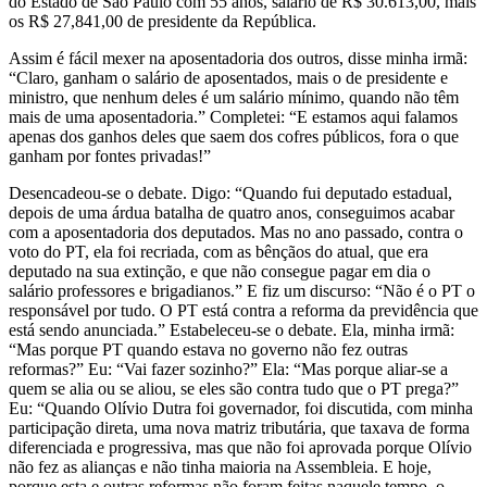
do Estado de São Paulo com 55 anos, salário de R$ 30.613,00, mais
os R$ 27,841,00 de presidente da República.
Assim é fácil mexer na aposentadoria dos outros, disse minha irmã:
“Claro, ganham o salário de aposentados, mais o de presidente e
ministro, que nenhum deles é um salário mínimo, quando não têm
mais de uma aposentadoria.” Completei: “E estamos aqui falamos
apenas dos ganhos deles que saem dos cofres públicos, fora o que
ganham por fontes privadas!”
Desencadeou-se o debate. Digo: “Quando fui deputado estadual,
depois de uma árdua batalha de quatro anos, conseguimos acabar
com a aposentadoria dos deputados. Mas no ano passado, contra o
voto do PT, ela foi recriada, com as bênçãos do atual, que era
deputado na sua extinção, e que não consegue pagar em dia o
salário professores e brigadianos.” E fiz um discurso: “Não é o PT o
responsável por tudo. O PT está contra a reforma da previdência que
está sendo anunciada.” Estabeleceu-se o debate. Ela, minha irmã:
“Mas porque PT quando estava no governo não fez outras
reformas?” Eu: “Vai fazer sozinho?” Ela: “Mas porque aliar-se a
quem se alia ou se aliou, se eles são contra tudo que o PT prega?”
Eu: “Quando Olívio Dutra foi governador, foi discutida, com minha
participação direta, uma nova matriz tributária, que taxava de forma
diferenciada e progressiva, mas que não foi aprovada porque Olívio
não fez as alianças e não tinha maioria na Assembleia. E hoje,
porque esta e outras reformas não foram feitas naquele tempo, o