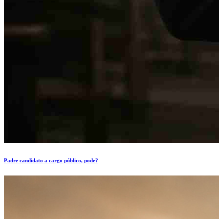
Padre candidato a cargo público, pode?