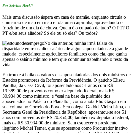
Por Selvino Heck*
Mais uma discussão áspera em casa de mamãe, enquanto circula o
chimarrão de mão em mão e rola uma caipirinha, aproveitando o
friozinho de um dia de chuva. Quem é o culpado de tudo? O PT? O
PT e/ou seus aliados? Só ele ou só eles? Ou todos?
No dia anterior, minha irmã falara da
disparidade entre os altos salários de alguns aposentados e a grande
maioria, especialmente agricultores familiares como ela, que ganha
apenas o salário mínimo e tem que continuar trabalhando o resto da
vida.
Eu trouxe à baila os valores das aposentadorias dos dois ministros de
Estados promotores da Reforma da Previdência. O gaúcho Eliseu
Padilha, da Casa Civil, foi aposentado aos 51 anos com R$
19.389,00 de proventos como ex-deputado federal, mais R$
30.934,00 como ministro, e “está na base da pirâmide dos
aposentados no Palácio do Planalto”, como anota Elio Gaspari em
sua coluna no Correio do Povo. Seu colega, Geddel Vieira Lima, da
Secretaria Geral da Presidência da República, aposentou-se aos 51
anos com proventos de R$ 20.354,00, também ex-deputado federal,
mais os R$ 30.934,00 de ministro. Sem esquecer o presidente
ilegítimo Michel Temer, que se aposentou como Procurador inativo