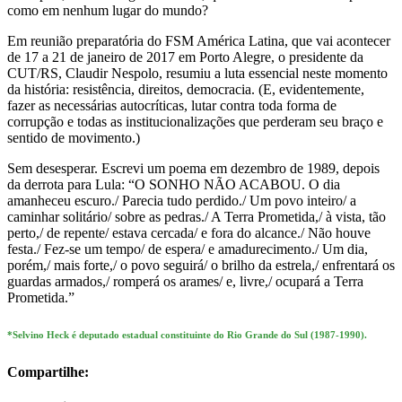
como em nenhum lugar do mundo?
Em reunião preparatória do FSM América Latina, que vai acontecer
de 17 a 21 de janeiro de 2017 em Porto Alegre, o presidente da
CUT/RS, Claudir Nespolo, resumiu a luta essencial neste momento
da história: resistência, direitos, democracia. (E, evidentemente,
fazer as necessárias autocríticas, lutar contra toda forma de
corrupção e todas as institucionalizações que perderam seu braço e
sentido de movimento.)
Sem desesperar. Escrevi um poema em dezembro de 1989, depois
da derrota para Lula: “O SONHO NÃO ACABOU. O dia
amanheceu escuro./ Parecia tudo perdido./ Um povo inteiro/ a
caminhar solitário/ sobre as pedras./ A Terra Prometida,/ à vista, tão
perto,/ de repente/ estava cercada/ e fora do alcance./ Não houve
festa./ Fez-se um tempo/ de espera/ e amadurecimento./ Um dia,
porém,/ mais forte,/ o povo seguirá/ o brilho da estrela,/ enfrentará os
guardas armados,/ romperá os arames/ e, livre,/ ocupará a Terra
Prometida.”
*Selvino Heck é deputado estadual constituinte do Rio Grande do Sul (1987-1990).
Compartilhe: