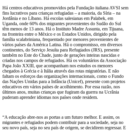
Há centros educativos promovidos pela Fundação italiana AVSI sem
fins lucrativos para crianças refugiadas – a maioria, da Síria – na
Jordânia e no Líbano. Há escolas salesianas em Palabek, em
Uganda, onde 60% dos migrantes provenientes do Sudão do Sul
têm menos de 13 anos. Há o Instituto Madre Assunta, em Tijuana,
na fronteira entre o México e os Estados Unidos, dirigido pela
família scalabriniana, frequentado por menores provenientes de
vários países da América Latina. Há o compromisso, em diversos
continentes, do Serviço Jesuíta para Refugiados (JRS), presente
também no Este do Chade, junto de gerações inteiras nascidas e
criadas nos campos de refugiados. Há os voluntários da Associação
Papa João XXIII, que acompanham nos estudos os menores
chegados à Grécia e à Itália através das rotas migratórias. E não
faltam os esforços das organizações internacionais, como o Fundo
das Nações Unidas para a Infância (Unicef), presente com projetos
educativos em vários países de acolhimento. Por essa razão, nos
últimos anos, muitas crianças que fugiram da guerra na Ucrânia
puderam aprender idiomas nos países onde residem.
“A educação abre-nos as portas a um futuro melhor. E assim, os
migrantes e refugiados podem contribuir para a sociedade, seja no
seu novo país, seja no seu país de origem, se decidirem regressar. E