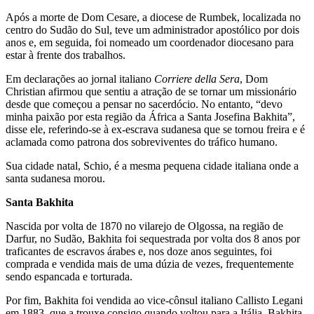
Após a morte de Dom Cesare, a diocese de Rumbek, localizada no
centro do Sudão do Sul, teve um administrador apostólico por dois
anos e, em seguida, foi nomeado um coordenador diocesano para
estar à frente dos trabalhos.
Em declarações ao jornal italiano
Corriere della Sera
, Dom
Christian afirmou que sentiu a atração de se tornar um missionário
desde que começou a pensar no sacerdócio. No entanto, “devo
minha paixão por esta região da África a Santa Josefina Bakhita”,
disse ele, referindo-se à ex-escrava sudanesa que se tornou freira e é
aclamada como patrona dos sobreviventes do tráfico humano.
Sua cidade natal, Schio, é a mesma pequena cidade italiana onde a
santa sudanesa morou.
Santa Bakhita
Nascida por volta de 1870 no vilarejo de Olgossa, na região de
Darfur, no Sudão, Bakhita foi sequestrada por volta dos 8 anos por
traficantes de escravos árabes e, nos doze anos seguintes, foi
comprada e vendida mais de uma dúzia de vezes, frequentemente
sendo espancada e torturada.
Por fim, Bakhita foi vendida ao vice-cônsul italiano Callisto Legani
em 1883, que a trouxe consigo quando voltou para a Itália. Bakhita