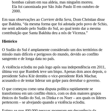
bombas caíram em sua aldeia, mas ninguém morreu.
Ela foi canonizada por São João Paulo II em outubro de
2000.
Em suas observações ao
Corriere della Sera
, Dom Christian disse
que Bakhita, “da mesma forma que foi adotada pelo povo de Schio,
me senti adotado pelo Sudão do Sul, ao qual tento dar a mesma
contribuição que Santa Bakhita deu a nós de Vicenza.”
Histórico
O Sudão do Sul é amplamente considerado um dos territórios de
missão mais difíceis e perigosos do mundo, devido ao conflito
sangrento e de longa data no país.
A violência eclodiu no país logo após sua independência em 2011,
última vez que Rumbek teve um bispo. Apenas dois anos depois, o
presidente Salva Kiir demitiu o vice-presidente Riek Machar,
acusando-o de tentar liderar um golpe para derrubar o governo.
O que começou como uma disputa política rapidamente se
transformou em um conflito étnico, com os dois maiores grupos
étnicos do Sudão do Sul, os Dinka e os Nuer – aos quais os líderes
pertencem – se alvejando quando a violência eclodiu.
Estima-se que 400.000 pessoas morreram em decorrência da