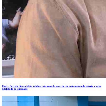
Padre Patrick Simon Shija celebra seis anos de sacerdócio marcados pela missão e pela
fidelidade ao chamado