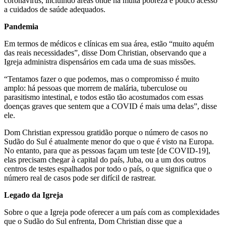
coronavírus, incluindo áreas onde há muita pobreza e pouco acesso
a cuidados de saúde adequados.
Pandemia
Em termos de médicos e clínicas em sua área, estão “muito aquém
das reais necessidades”, disse Dom Christian, observando que a
Igreja administra dispensários em cada uma de suas missões.
“Tentamos fazer o que podemos, mas o compromisso é muito
amplo: há pessoas que morrem de malária, tuberculose ou
parasitismo intestinal, e todos estão tão acostumados com essas
doenças graves que sentem que a COVID é mais uma delas”, disse
ele.
Dom Christian expressou gratidão porque o número de casos no
Sudão do Sul é atualmente menor do que o que é visto na Europa.
No entanto, para que as pessoas façam um teste [de COVID-19],
elas precisam chegar à capital do país, Juba, ou a um dos outros
centros de testes espalhados por todo o país, o que significa que o
número real de casos pode ser difícil de rastrear.
Legado da Igreja
Sobre o que a Igreja pode oferecer a um país com as complexidades
que o Sudão do Sul enfrenta, Dom Christian disse que a