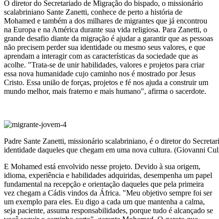
O diretor do Secretariado de Migração do bispado, o missionário
scalabriniano Sante Zanetti, conhece de perto a história de
Mohamed e também a dos milhares de migrantes que já encontrou
na Europa e na América durante sua vida religiosa. Para Zanetti, o
grande desafio diante da migração é ajudar a garantir que as pessoas
não precisem perder sua identidade ou mesmo seus valores, e que
aprendam a interagir com as características da sociedade que as
acolhe. "Trata-se de unir habilidades, valores e projetos para criar
essa nova humanidade cujo caminho nos é mostrado por Jesus
Cristo. Essa união de forças, projetos e fé nos ajuda a construir um
mundo melhor, mais fraterno e mais humano", afirma o sacerdote.
Padre Sante Zanetti, missionário scalabriniano, é o diretor do Secreta
identidade daqueles que chegam em uma nova cultura. (Giovanni Cul
E Mohamed está envolvido nesse projeto. Devido à sua origem,
idioma, experiência e habilidades adquiridas, desempenha um papel
fundamental na recepção e orientação daqueles que pela primeira
vez chegam a Cádis vindos da África. "Meu objetivo sempre foi ser
um exemplo para eles. Eu digo a cada um que mantenha a calma,
seja paciente, assuma responsabilidades, porque tudo é alcançado se