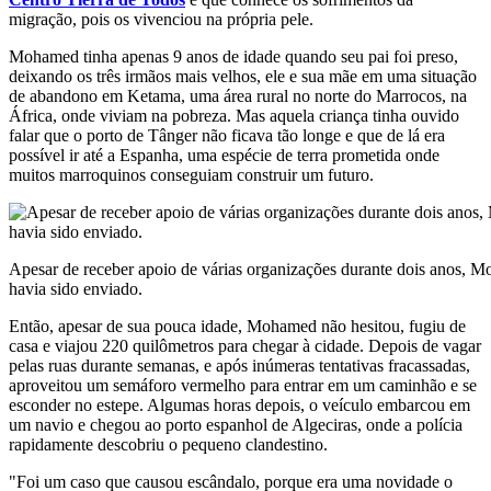
migração, pois os vivenciou na própria pele.
Mohamed tinha apenas 9 anos de idade quando seu pai foi preso,
deixando os três irmãos mais velhos, ele e sua mãe em uma situação
de abandono em Ketama, uma área rural no norte do Marrocos, na
África, onde viviam na pobreza. Mas aquela criança tinha ouvido
falar que o porto de Tânger não ficava tão longe e que de lá era
possível ir até a Espanha, uma espécie de terra prometida onde
muitos marroquinos conseguiam construir um futuro.
Apesar de receber apoio de várias organizações durante dois anos, Mo
havia sido enviado.
Então, apesar de sua pouca idade, Mohamed não hesitou, fugiu de
casa e viajou 220 quilômetros para chegar à cidade. Depois de vagar
pelas ruas durante semanas, e após inúmeras tentativas fracassadas,
aproveitou um semáforo vermelho para entrar em um caminhão e se
esconder no estepe. Algumas horas depois, o veículo embarcou em
um navio e chegou ao porto espanhol de Algeciras, onde a polícia
rapidamente descobriu o pequeno clandestino.
"Foi um caso que causou escândalo, porque era uma novidade o