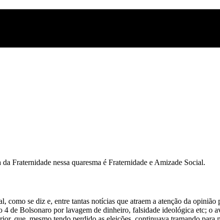
da Fraternidade nessa quaresma é Fraternidade e Amizade Social.
, como se diz e, entre tantas notícias que atraem a atenção da opinião 
 de Bolsonaro por lavagem de dinheiro, falsidade ideológica etc; o av
erior, que, mesmo tendo perdido as eleições, continuava tramando para 