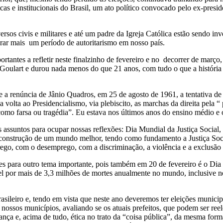
s e institucionais do Brasil, um ato político convocado pelo ex-presid
ersos civis e militares e até um padre da Igreja Católica estão sendo i
gurar mais um período de autoritarismo em nosso país.
rtantes a refletir neste finalzinho de fevereiro e no decorrer de març
 Goulart e durou nada menos do que 21 anos, com tudo o que a história 
 renúncia de Jânio Quadros, em 25 de agosto de 1961, a tentativa de 
lta ao Presidencialismo, via plebiscito, as marchas da direita pela “ p
como farsa ou tragédia”. Eu estava nos últimos anos do ensino médio e o
s assuntos para ocupar nossas reflexões: Dia Mundial da Justiça Soci
a construção de um mundo melhor, tendo como fundamento a Justiça Soci
go, com o desemprego, com a discriminação, a violência e a exclusão 
s para outro tema importante, pois também em 20 de fevereiro é o Di
vel por mais de 3,3 milhões de mortes anualmente no mundo, inclusive n
ileiro e, tendo em vista que neste ano deveremos ter eleições municip
 nossos municípios, avaliando se os atuais prefeitos, que podem ser re
ança e, acima de tudo, ética no trato da “coisa pública”, da mesma form