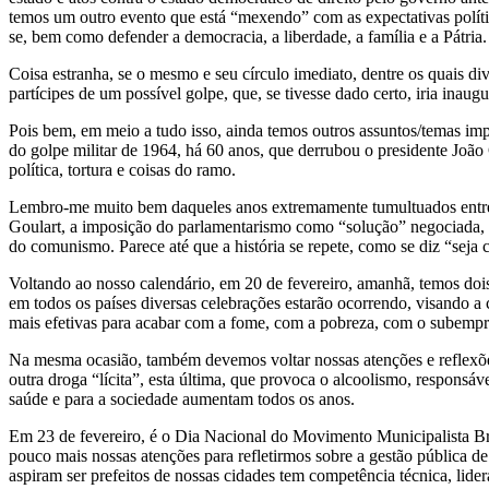
temos um outro evento que está “mexendo” com as expectativas política
se, bem como defender a democracia, a liberdade, a família e a Pátria.
Coisa estranha, se o mesmo e seu círculo imediato, dentre os quais div
partícipes de um possível golpe, que, se tivesse dado certo, iria inau
Pois bem, em meio a tudo isso, ainda temos outros assuntos/temas impo
do golpe militar de 1964, há 60 anos, que derrubou o presidente João
política, tortura e coisas do ramo.
Lembro-me muito bem daqueles anos extremamente tumultuados entre a
Goulart, a imposição do parlamentarismo como “solução” negociada, a vo
do comunismo. Parece até que a história se repete, como se diz “seja 
Voltando ao nosso calendário, em 20 de fevereiro, amanhã, temos doi
em todos os países diversas celebrações estarão ocorrendo, visando 
mais efetivas para acabar com a fome, com a pobreza, com o subempre
Na mesma ocasião, também devemos voltar nossas atenções e reflexõe
outra droga “lícita”, esta última, que provoca o alcoolismo, responsá
saúde e para a sociedade aumentam todos os anos.
Em 23 de fevereiro, é o Dia Nacional do Movimento Municipalista Bras
pouco mais nossas atenções para refletirmos sobre a gestão pública de
aspiram ser prefeitos de nossas cidades tem competência técnica, lider