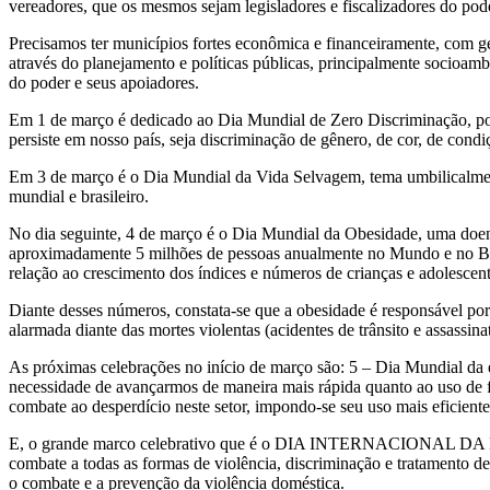
vereadores, que os mesmos sejam legisladores e fiscalizadores do pod
Precisamos ter municípios fortes econômica e financeiramente, com ge
através do planejamento e políticas públicas, principalmente socioam
do poder e seus apoiadores.
Em 1 de março é dedicado ao Dia Mundial de Zero Discriminação, po
persiste em nosso país, seja discriminação de gênero, de cor, de condi
Em 3 de março é o Dia Mundial da Vida Selvagem, tema umbilicalmente
mundial e brasileiro.
No dia seguinte, 4 de março é o Dia Mundial da Obesidade, uma doenç
aproximadamente 5 milhões de pessoas anualmente no Mundo e no Bras
relação ao crescimento dos índices e números de crianças e adolescent
Diante desses números, constata-se que a obesidade é responsável por 
alarmada diante das mortes violentas (acidentes de trânsito e assassin
As próximas celebrações no início de março são: 5 – Dia Mundial da ef
necessidade de avançarmos de maneira mais rápida quanto ao uso de font
combate ao desperdício neste setor, impondo-se seu uso mais eficiente
E, o grande marco celebrativo que é o DIA INTERNACIONAL DA MULH
combate a todas as formas de violência, discriminação e tratamento de
o combate e a prevenção da violência doméstica.