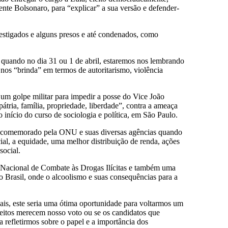
ente Bolsonaro, para “explicar” a sua versão e defender-
nvestigados e alguns presos e até condenados, como
o, quando no dia 31 ou 1 de abril, estaremos nos lembrando
nos “brinda” em termos de autoritarismo, violência
um golpe militar para impedir a posse do Vice João
átria, família, propriedade, liberdade”, contra a ameaça
 início do curso de sociologia e política, em São Paulo.
al, comemorado pela ONU e suas diversas agências quando
al, a equidade, uma melhor distribuição de renda, ações
social.
a Nacional de Combate às Drogas Ilícitas e também uma
o Brasil, onde o alcoolismo e suas consequências para a
ais, este seria uma ótima oportunidade para voltarmos um
eleitos merecem nosso voto ou se os candidatos que
a refletirmos sobre o papel e a importância dos