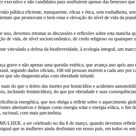
er executivo e não candidatos para usufruírem apenas das benesses que 
stão pública eficiente, transparente, eficaz e ética, sem roubalheira,
bientais que promovam o bem estar e elevação do nível de vida da popul
r isso, devemos retomar as discussões e reflexões sobre esta mancha 
ção de vida, de nível socioeconômico, de credo religioso ou quaisquer ou
 vinculado a defesa da biodiversidade, à ecologia integral, um marco 
a grave e não apenas uma questão estética, que avança ano após ano e 
il, segundo dados oficiais, 168 mil pessoas morrem a cada ano por c
es que são diagnosticadas com obesidade infantil.
mais do que o dobro das mortes por homicídios e acidentes automobilíst
atos, incluindo feminicídios), do que por obesidade e suas consequências
iciência energética, que nos obriga a refletir sobre o aquecimento glob
es alternativas e limpas como energia solar e energia eólica, o fim dos
, racional, com mais parcimônia.
ER, a ser celebrado no dia 8 de março, quando devemos refletir so
sigual que as mulheres ainda desfrutam em nosso país, em todos os setor