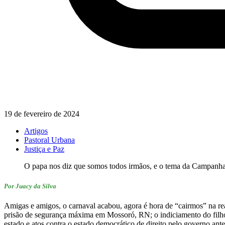
19 de fevereiro de 2024
Artigos
Pastoral Urbana
Justiça e Paz
O papa nos diz que somos todos irmãos, e o tema da Campanha 
Por Juacy da Silva
Amigas e amigos, o carnaval acabou, agora é hora de “cairmos” na real
prisão de segurança máxima em Mossoró, RN; o indiciamento do filho 4
estado e atos contra o estado democrático de direito pelo governo ant