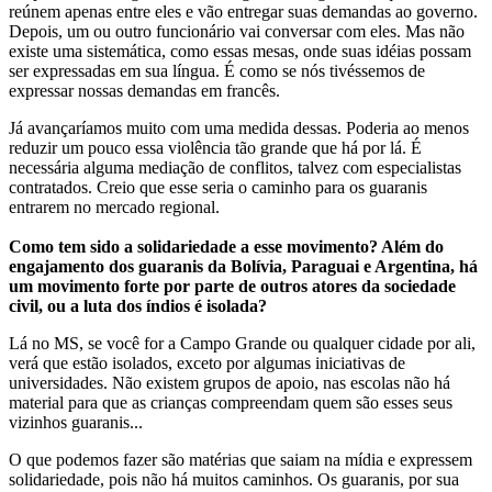
reúnem apenas entre eles e vão entregar suas demandas ao governo.
Depois, um ou outro funcionário vai conversar com eles. Mas não
existe uma sistemática, como essas mesas, onde suas idéias possam
ser expressadas em sua língua. É como se nós tivéssemos de
expressar nossas demandas em francês.
Já avançaríamos muito com uma medida dessas. Poderia ao menos
reduzir um pouco essa violência tão grande que há por lá. É
necessária alguma mediação de conflitos, talvez com especialistas
contratados. Creio que esse seria o caminho para os guaranis
entrarem no mercado regional.
Como tem sido a solidariedade a esse movimento? Além do
engajamento dos guaranis da Bolívia, Paraguai e Argentina, há
um movimento forte por parte de outros atores da sociedade
civil, ou a luta dos índios é isolada?
Lá no MS, se você for a Campo Grande ou qualquer cidade por ali,
verá que estão isolados, exceto por algumas iniciativas de
universidades. Não existem grupos de apoio, nas escolas não há
material para que as crianças compreendam quem são esses seus
vizinhos guaranis...
O que podemos fazer são matérias que saiam na mídia e expressem
solidariedade, pois não há muitos caminhos. Os guaranis, por sua