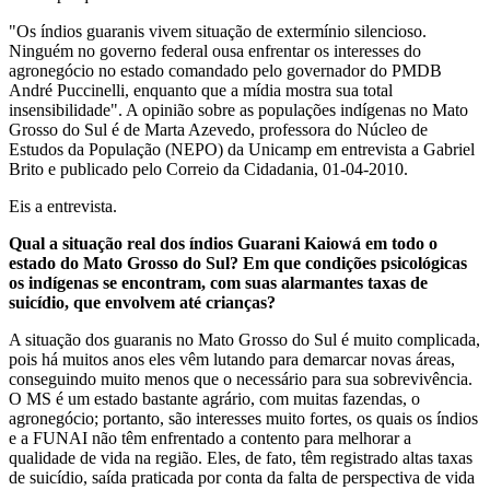
"Os índios guaranis vivem situação de extermínio silencioso.
Ninguém no governo federal ousa enfrentar os interesses do
agronegócio no estado comandado pelo governador do PMDB
André Puccinelli, enquanto que a mídia mostra sua total
insensibilidade". A opinião sobre as populações indígenas no Mato
Grosso do Sul é de Marta Azevedo, professora do Núcleo de
Estudos da População (NEPO) da Unicamp em entrevista a Gabriel
Brito e publicado pelo Correio da Cidadania, 01-04-2010.
Eis a entrevista.
Qual a situação real dos índios Guarani Kaiowá em todo o
estado do Mato Grosso do Sul? Em que condições psicológicas
os indígenas se encontram, com suas alarmantes taxas de
suicídio, que envolvem até crianças?
A situação dos guaranis no Mato Grosso do Sul é muito complicada,
pois há muitos anos eles vêm lutando para demarcar novas áreas,
conseguindo muito menos que o necessário para sua sobrevivência.
O MS é um estado bastante agrário, com muitas fazendas, o
agronegócio; portanto, são interesses muito fortes, os quais os índios
e a FUNAI não têm enfrentado a contento para melhorar a
qualidade de vida na região. Eles, de fato, têm registrado altas taxas
de suicídio, saída praticada por conta da falta de perspectiva de vida