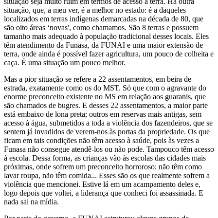
situação seja muito ruim em termos de acesso à terra. Há outra
situação, que, a meu ver, é a melhor no estado: é a daqueles
localizados em terras indígenas demarcadas na década de 80, que
são oito áreas ‘novas', como chamamos. São 8 terras e possuem
tamanho mais adequado à população tradicional desses locais. Eles
têm atendimento da Funasa, da FUNAI e uma maior extensão de
terra, onde ainda é possível fazer agricultura, um pouco de colheita e
caça. É uma situação um pouco melhor.
Mas a pior situação se refere a 22 assentamentos, em beira de
estrada, exatamente como os do MST. Só que com o agravante do
enorme preconceito existente no MS em relação aos guaranis, que
são chamados de bugres. E desses 22 assentamentos, a maior parte
está embaixo de lona preta; outros em reservas mais antigas, sem
acesso à água, submetidos a toda a violência dos fazendeiros, que se
sentem já invadidos de verem-nos às portas da propriedade. Os que
ficam em tais condições não têm acesso à saúde, pois às vezes a
Funasa não consegue atendê-los ou não pode. Tampouco têm acesso
à escola. Dessa forma, as crianças vão às escolas das cidades mais
próximas, onde sofrem um preconceito horroroso; não têm como
lavar roupa, não têm comida... Esses são os que realmente sofrem a
violência que mencionei. Estive lá em um acampamento deles e,
logo depois que voltei, a liderança que conheci foi assassinada. E
nada sai na mídia.