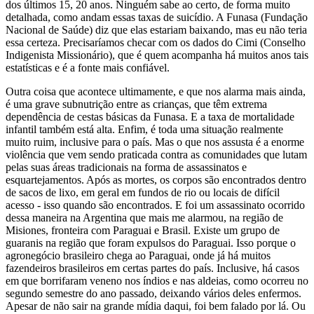
dos últimos 15, 20 anos. Ninguém sabe ao certo, de forma muito
detalhada, como andam essas taxas de suicídio. A Funasa (Fundação
Nacional de Saúde) diz que elas estariam baixando, mas eu não teria
essa certeza. Precisaríamos checar com os dados do Cimi (Conselho
Indigenista Missionário), que é quem acompanha há muitos anos tais
estatísticas e é a fonte mais confiável.
Outra coisa que acontece ultimamente, e que nos alarma mais ainda,
é uma grave subnutrição entre as crianças, que têm extrema
dependência de cestas básicas da Funasa. E a taxa de mortalidade
infantil também está alta. Enfim, é toda uma situação realmente
muito ruim, inclusive para o país. Mas o que nos assusta é a enorme
violência que vem sendo praticada contra as comunidades que lutam
pelas suas áreas tradicionais na forma de assassinatos e
esquartejamentos. Após as mortes, os corpos são encontrados dentro
de sacos de lixo, em geral em fundos de rio ou locais de difícil
acesso - isso quando são encontrados. E foi um assassinato ocorrido
dessa maneira na Argentina que mais me alarmou, na região de
Misiones, fronteira com Paraguai e Brasil. Existe um grupo de
guaranis na região que foram expulsos do Paraguai. Isso porque o
agronegócio brasileiro chega ao Paraguai, onde já há muitos
fazendeiros brasileiros em certas partes do país. Inclusive, há casos
em que borrifaram veneno nos índios e nas aldeias, como ocorreu no
segundo semestre do ano passado, deixando vários deles enfermos.
Apesar de não sair na grande mídia daqui, foi bem falado por lá. Ou