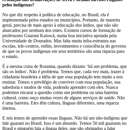
pelos indígenas?
No que diz respeito à política de educação, no Brasil, ela é
implementada pelos estados ou municípios. Portanto, de maneira
geral, precisa de mais apoio à educação dos índios, que não são
abarcados por nenhum dos entes. Existem cursos de formação de
professores Guarani Kaiowá, numa boa iniciativa apoiada pela
Universidade de Dourados. Mas falta muita infra-estrutura nas
escolas, tele-centros, enfim, investimentos e consciência do governo
de que os povos indígenas em seus territórios são uma riqueza para
o estado.
É a mesma coisa de Roraima, quando diziam: ‘há um problema, que
são os índios'. Não é problema. Temos que, cada vez mais, trazer à
cidadania brasileira a idéia de que essa população tem muito a nos
ensinar. Temos o privilégio de conviver com essa população, sua
sabedoria e modos de vida, podendo aprender com eles. Nunca
podemos encarar a questão como um problema ou uma barreira
cultural, como ouço muitas vezes de alguns serviços de saúde. Não
é uma barreira. Eles têm cultura, línguas diferentes, uma riqueza
imensa.
E nós temos de aprender essas línguas. Não há um não-indígena que
fale guarani no Brasil. Isso é um absurdo. Temos 50 mil guaranis no
Brasil e ninguém fala a língua deles, que são obrigados a falar