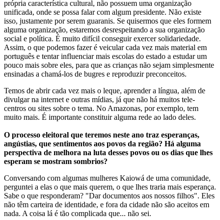
própria característica cultural, não possuem uma organização
unificada, onde se possa falar com algum presidente. Não existe
isso, justamente por serem guaranis. Se quisermos que eles formem
alguma organização, estaremos desrespeitando a sua organização
social e política. É muito difícil conseguir exercer solidariedade.
Assim, o que podemos fazer é veicular cada vez mais material em
português e tentar influenciar mais escolas do estado a estudar um
pouco mais sobre eles, para que as crianças não sejam simplesmente
ensinadas a chamá-los de bugres e reproduzir preconceitos.
Temos de abrir cada vez mais o leque, aprender a língua, além de
divulgar na internet e outras mídias, já que não há muitos tele-
centros ou sites sobre o tema. No Amazonas, por exemplo, tem
muito mais. É importante constituir alguma rede ao lado deles.
O processo eleitoral que teremos neste ano traz esperanças,
angústias, que sentimentos aos povos da região? Há alguma
perspectiva de melhora na luta desses povos ou os dias que lhes
esperam se mostram sombrios?
Conversando com algumas mulheres Kaiowá de uma comunidade,
perguntei a elas o que mais querem, o que lhes traria mais esperança.
Sabe o que responderam? "Dar documentos aos nossos filhos". Eles
não têm carteira de identidade, e fora da cidade não são aceitos em
nada. A coisa lá é tão complicada que... não sei.