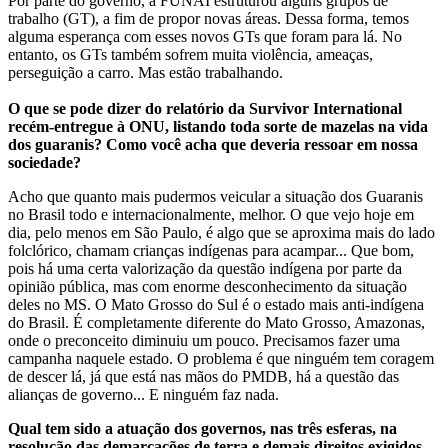
Por parte do governo, a FUNAI estruturou alguns grupos de
trabalho (GT), a fim de propor novas áreas. Dessa forma, temos
alguma esperança com esses novos GTs que foram para lá. No
entanto, os GTs também sofrem muita violência, ameaças,
perseguição a carro. Mas estão trabalhando.
O que se pode dizer do relatório da Survivor International
recém-entregue à ONU, listando toda sorte de mazelas na vida
dos guaranis? Como você acha que deveria ressoar em nossa
sociedade?
Acho que quanto mais pudermos veicular a situação dos Guaranis
no Brasil todo e internacionalmente, melhor. O que vejo hoje em
dia, pelo menos em São Paulo, é algo que se aproxima mais do lado
folclórico, chamam crianças indígenas para acampar... Que bom,
pois há uma certa valorização da questão indígena por parte da
opinião pública, mas com enorme desconhecimento da situação
deles no MS. O Mato Grosso do Sul é o estado mais anti-indígena
do Brasil. É completamente diferente do Mato Grosso, Amazonas,
onde o preconceito diminuiu um pouco. Precisamos fazer uma
campanha naquele estado. O problema é que ninguém tem coragem
de descer lá, já que está nas mãos do PMDB, há a questão das
alianças de governo... E ninguém faz nada.
Qual tem sido a atuação dos governos, nas três esferas, na
resolução das demarcações de terra e demais direitos exigidos