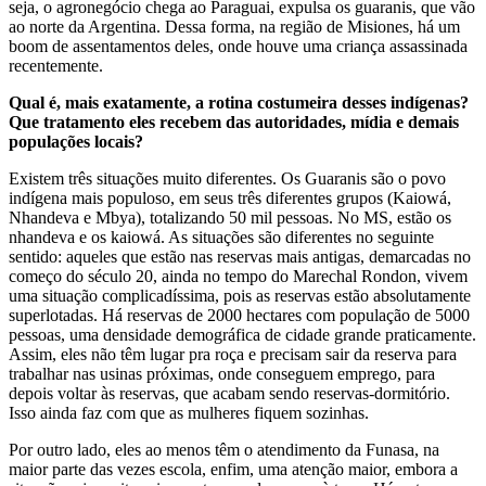
seja, o agronegócio chega ao Paraguai, expulsa os guaranis, que vão
ao norte da Argentina. Dessa forma, na região de Misiones, há um
boom de assentamentos deles, onde houve uma criança assassinada
recentemente.
Qual é, mais exatamente, a rotina costumeira desses indígenas?
Que tratamento eles recebem das autoridades, mídia e demais
populações locais?
Existem três situações muito diferentes. Os Guaranis são o povo
indígena mais populoso, em seus três diferentes grupos (Kaiowá,
Nhandeva e Mbya), totalizando 50 mil pessoas. No MS, estão os
nhandeva e os kaiowá. As situações são diferentes no seguinte
sentido: aqueles que estão nas reservas mais antigas, demarcadas no
começo do século 20, ainda no tempo do Marechal Rondon, vivem
uma situação complicadíssima, pois as reservas estão absolutamente
superlotadas. Há reservas de 2000 hectares com população de 5000
pessoas, uma densidade demográfica de cidade grande praticamente.
Assim, eles não têm lugar pra roça e precisam sair da reserva para
trabalhar nas usinas próximas, onde conseguem emprego, para
depois voltar às reservas, que acabam sendo reservas-dormitório.
Isso ainda faz com que as mulheres fiquem sozinhas.
Por outro lado, eles ao menos têm o atendimento da Funasa, na
maior parte das vezes escola, enfim, uma atenção maior, embora a