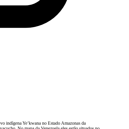
povo indígena Ye’kwana no Estado Amazonas da
Ayacucho. No mapa da Venezuela eles estão situados no