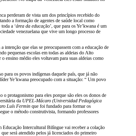
ca perderam de vista um dos princípios recebido do
litando a formação de agentes de saúde local como
 toda a ‘
área da educaç
ão’, que para os Ye’kwana é um
sociedade venezuelana que vive um longo processo de
m a intenção que elas se preocupassem com a educação de
ndo pequenas escolas em todas as aldeias do Alto
ar o ensino médio eles voltavam para suas aldeias como
so para os povos indígenas daquele país, que já não
um líder Ye’kwana preocupado com a situação: “ Um povo
do o protagonismo para eles porque são eles os donos de
ersitária da
UPEL-Mácaro (Universidad Pedagógica
ro Luís Fermin
que foi fundado para formar os
egue o método construtivista, formando professores
 Educação Intercultural Bilíngue vai receber a colação
que será atendido pelos já licenciados do primeiro