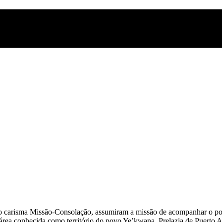
prio carisma Missão-Consolação, assumiram a missão de acompanhar o 
área conhecida como território do povo Ye’kwana. Prelazia de Puerto 