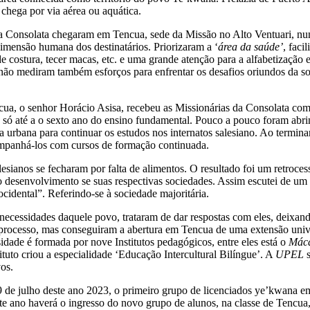
 chega por via aérea ou aquática.
 Consolata chegaram em Tencua, sede da Missão no Alto Ventuari, nun
mensão humana dos destinatários. Priorizaram a ‘
área da saúde’
, faci
 costura, tecer macas, etc. e uma grande atenção para a alfabetização e
 não mediram também esforços para enfrentar os desafios oriundos da 
cua, o senhor Horácio Asisa, recebeu as Missionárias da Consolata co
 só até a o sexto ano do ensino fundamental. Pouco a pouco foram abri
a urbana para continuar os estudos nos internatos salesiano. Ao termin
companhá-los com cursos de formação continuada.
lesianos se fecharam por falta de alimentos. O resultado foi um retroces
no desenvolvimento se suas respectivas sociedades. Assim escutei de 
cidental”. Referindo-se à sociedade majoritária.
necessidades daquele povo, trataram de dar respostas com eles, deixan
o processo, mas conseguiram a abertura em Tencua de uma extensão univ
dade é formada por nove Institutos pedagógicos, entre eles está o
Máca
tuto criou a especialidade ‘Educação Intercultural Bilíngue’. A
UPEL
s
vos.
 de julho deste ano 2023, o primeiro grupo de licenciados ye’kwana em
e ano haverá o ingresso do novo grupo de alunos, na classe de Tencua, 