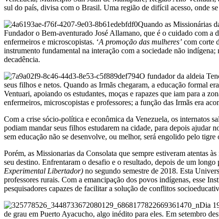
sul do país, divisa com o Brasil. Uma região de difícil acesso, onde se
Quando as Missionárias da
Fundador o Bem-aventurado José Allamano, que é o cuidado com a di
enfermeiros e microscopistas. ‘
A promoção das mulheres’
com corte de
instrumento fundamental na interação com a sociedade não indígena;
decadência.
O fundador da aldeia Ten
seus filhos e netos. Quando as Irmãs chegaram, a educação formal era
Ventuari, apoiando os estudantes, moças e rapazes que iam para a zon
enfermeiros, microscopistas e professores; a função das Irmãs era a
Com a crise sócio-política e econômica da Venezuela, os internatos sa
podiam mandar seus filhos estudarem na cidade, para depois ajudar 
sem educação não se desenvolve, ou melhor, será engolido pelo tigre o
Porém, as Missionarias da Consolata que sempre estiveram atentas às 
seu destino. Enfrentaram o desafio e o resultado, depois de um long
Experimental Libertador)
no segundo semestre de 2018. Esta Universi
professores rurais. Com a emancipação dos povos indígenas, esse Insti
pesquisadores capazes de facilitar a solução de conflitos socioeducati
Dia 19
de grau em Puerto Ayacucho, algo inédito para eles. Em setembro dest