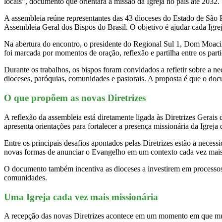
locais”, documento que orientará a missão da Igreja no país até 2032.
A assembleia reúne representantes das 43 dioceses do Estado de São Pa
Assembleia Geral dos Bispos do Brasil. O objetivo é ajudar cada Igreja
Na abertura do encontro, o presidente do Regional Sul 1, Dom Moaci
foi marcada por momentos de oração, reflexão e partilha entre os parti
Durante os trabalhos, os bispos foram convidados a refletir sobre a ne
dioceses, paróquias, comunidades e pastorais. A proposta é que o doc
O que propõem as novas Diretrizes
A reflexão da assembleia está diretamente ligada às Diretrizes Gerai
apresenta orientações para fortalecer a presença missionária da Igreja
Entre os principais desafios apontados pelas Diretrizes estão a necess
novas formas de anunciar o Evangelho em um contexto cada vez mais 
O documento também incentiva as dioceses a investirem em processos 
comunidades.
Uma Igreja cada vez mais missionária
A recepção das novas Diretrizes acontece em um momento em que muitas