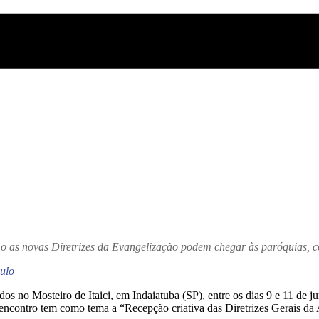
mo as novas Diretrizes da Evangelização podem chegar às paróquias, c
ulo
 no Mosteiro de Itaici, em Indaiatuba (SP), entre os dias 9 e 11 de ju
 encontro tem como tema a “Recepção criativa das Diretrizes Gerais da 