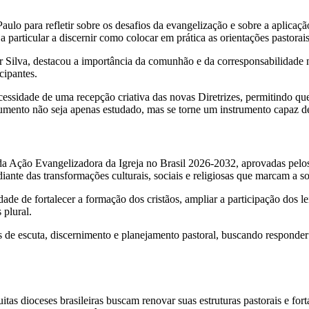
ulo para refletir sobre os desafios da evangelização e sobre a aplicaçã
 particular a discernir como colocar em prática as orientações pastorais
r Silva, destacou a importância da comunhão e da corresponsabilidade 
cipantes.
cessidade de uma recepção criativa das novas Diretrizes, permitindo que
umento não seja apenas estudado, mas se torne um instrumento capaz de 
s da Ação Evangelizadora da Igreja no Brasil 2026-2032, aprovadas pelo
 diante das transformações culturais, sociais e religiosas que marcam a
idade de fortalecer a formação dos cristãos, ampliar a participação dos l
plural.
de escuta, discernimento e planejamento pastoral, buscando responder 
 dioceses brasileiras buscam renovar suas estruturas pastorais e forta