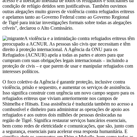
acesso e a liberação imediata de todos os refugiados e solicitantes da
condição de refúgio detidos sem justificativas. Também ouvimos
outras alegações muito graves de violência contra refugiados eritreus
e apelamos tanto ao Governo Federal como ao Governo Regional
de Tigré para iniciar investigações formais sobre todas as alegações
críveis", declarou o Alto Comissário.
A violência e a intimidação contra refugiados eritreus têm
preocupado a ACNUR. As pessoas são civis que necessitam e têm
direito à proteção internacional. A Agência da ONU para os
Refugiados (ACNUR) apela a todas as partes e atores para que
cumpram com suas obrigações legais internacionais – incluindo a
proteção de civis – e que parem de usar e manipular refugiados com
interesses políticos.
O foco coletivo da Agência é garantir proteção, inclusive contra
violência, prisão e sequestro, e aumentar os serviços de assistência.
Isso significa construir com urgência um novo campo seguro para os
refugiados eritreus que viviam anteriormente nos campos de
Shimelba e Hitsats. Essa assistência é traduzida também no acesso a
combustível e dinheiro para administrar as operações de apoio aos
refugiados e aos outros dois milhões de pessoas deslocadas na
região de Tigré. Significa restaurar serviços bancários essenciais,
bem como redes de eletricidade e comunicações, que são, junto com
a segurança, essenciais para acelerar essa resposta humanitária. E
significa abrir os aeroportos em Shire e Mekelle, bem como todas as