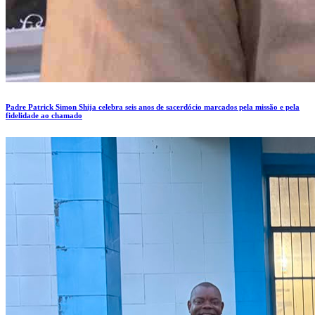
Padre Patrick Simon Shija celebra seis anos de sacerdócio marcados pela missão e pela
fidelidade ao chamado