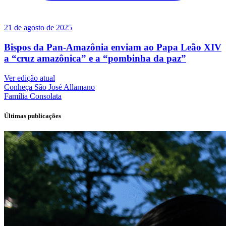
21 de agosto de 2025
Bispos da Pan-Amazônia enviam ao Papa Leão XIV
a “cruz amazônica” e a “pombinha da paz”
Ver edição atual
Conheça
São José Allamano
Família
Consolata
Últimas publicações