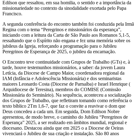
Edilson que ressaltou, em sua homilia, o sentido e a importância da
missionariedade no contexto da sinodalidade exortada pelo Papa
Francisco.
A segunda conferência do encontro também foi conduzida pela Irmã
Regina com o tema “Peregrinos e missionários da esperança”,
iniciando com a leitura da Carta de São Paulo aos Romanos 5,1-5,
ressaltando que o Espírito não engana e fez uma memória sobre os
jubileus da Igreja, reforçando a programação para o Jubileu
Peregrinos de Esperança de 2025, o jubileu da encarnação.
O Encontro teve continuidade com Grupos de Trabalho (GTs) e, à
tarde, houve testemunhos missionários, a saber: da jovem Laura
Letícia, da Diocese de Campo Maior, coordenadora regional da
IAM (Infância e Adolescência Missionária) e dos seminaristas
maiores Leonardo Costa (Diocese de Parnaíba) e Israel Henrique (
Arquidiocese de Teresina), membros do COMISE (Comissão
Missionária do Seminário). Na sequência, aconteceu a socialização
dos Grupos de Trabalho, que refletiram tomando como referência o
texto bíblico 2Tm 1,6-7, que faz o convite a reavivar o dom que
Deus concedeu a cada um. Em seguida, Dom Edilson Nobre
apresentou, de modo breve, o caminho do Jubileu “Peregrinos de
Esperança” 2025, a ser realizado em âmbitos mundial, regional e
diocesano. Destacou ainda que em 2025 o a Diocese de Oeiras
vivenciará o Jubileu de sua criação e instalação. São 80 anos