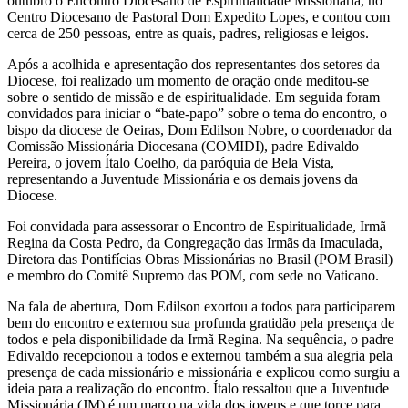
outubro o Encontro Diocesano de Espiritualidade Missionária, no
Centro Diocesano de Pastoral Dom Expedito Lopes, e contou com
cerca de 250 pessoas, entre as quais, padres, religiosas e leigos.
Após a acolhida e apresentação dos representantes dos setores da
Diocese, foi realizado um momento de oração onde meditou-se
sobre o sentido de missão e de espiritualidade. Em seguida foram
convidados para iniciar o “bate-papo” sobre o tema do encontro, o
bispo da diocese de Oeiras, Dom Edilson Nobre, o coordenador da
Comissão Missionária Diocesana (COMIDI), padre Edivaldo
Pereira, o jovem Ítalo Coelho, da paróquia de Bela Vista,
representando a Juventude Missionária e os demais jovens da
Diocese.
Foi convidada para assessorar o Encontro de Espiritualidade, Irmã
Regina da Costa Pedro, da Congregação das Irmãs da Imaculada,
Diretora das Pontifícias Obras Missionárias no Brasil (POM Brasil)
e membro do Comitê Supremo das POM, com sede no Vaticano.
Na fala de abertura, Dom Edilson exortou a todos para participarem
bem do encontro e externou sua profunda gratidão pela presença de
todos e pela disponibilidade da Irmã Regina. Na sequência, o padre
Edivaldo recepcionou a todos e externou também a sua alegria pela
presença de cada missionário e missionária e explicou como surgiu a
ideia para a realização do encontro. Ítalo ressaltou que a Juventude
Missionária (JM) é um marco na vida dos jovens e que torce para