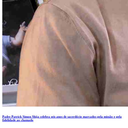
Padre Patrick Simon Shija celebra seis anos de sacerdócio marcados pela missão e pela
fidelidade ao chamado