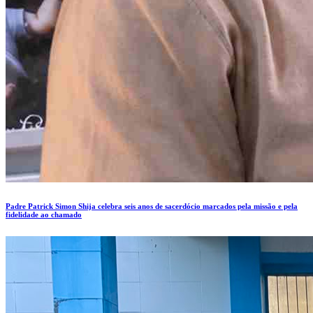
Padre Patrick Simon Shija celebra seis anos de sacerdócio marcados pela missão e pela
fidelidade ao chamado