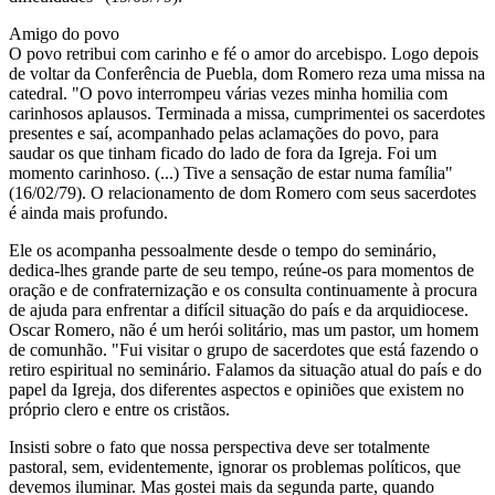
Amigo do povo
O povo retribui com carinho e fé o amor do arcebispo. Logo depois
de voltar da Conferência de Puebla, dom Romero reza uma missa na
catedral. "O povo interrompeu várias vezes minha homilia com
carinhosos aplausos. Terminada a missa, cumprimentei os sacerdotes
presentes e saí, acompanhado pelas aclamações do povo, para
saudar os que tinham ficado do lado de fora da Igreja. Foi um
momento carinhoso. (...) Tive a sensação de estar numa família"
(16/02/79). O relacionamento de dom Romero com seus sacerdotes
é ainda mais profundo.
Ele os acompanha pessoalmente desde o tempo do seminário,
dedica-lhes grande parte de seu tempo, reúne-os para momentos de
oração e de confraternização e os consulta continuamente à procura
de ajuda para enfrentar a difícil situação do país e da arquidiocese.
Oscar Romero, não é um herói solitário, mas um pastor, um homem
de comunhão. "Fui visitar o grupo de sacerdotes que está fazendo o
retiro espiritual no seminário. Falamos da situação atual do país e do
papel da Igreja, dos diferentes aspectos e opiniões que existem no
próprio clero e entre os cristãos.
Insisti sobre o fato que nossa perspectiva deve ser totalmente
pastoral, sem, evidentemente, ignorar os problemas políticos, que
devemos iluminar. Mas gostei mais da segunda parte, quando