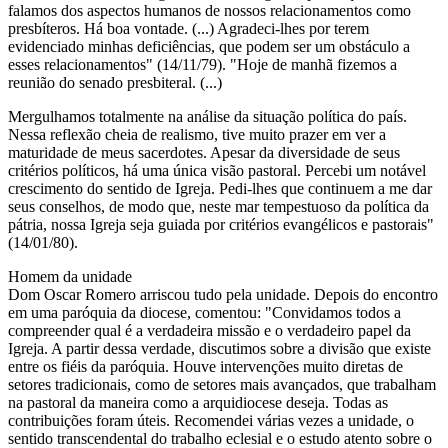
falamos dos aspectos humanos de nossos relacionamentos como
presbíteros. Há boa vontade. (...) Agradeci-lhes por terem
evidenciado minhas deficiências, que podem ser um obstáculo a
esses relacionamentos" (14/11/79). "Hoje de manhã fizemos a
reunião do senado presbiteral. (...)
Mergulhamos totalmente na análise da situação política do país.
Nessa reflexão cheia de realismo, tive muito prazer em ver a
maturidade de meus sacerdotes. Apesar da diversidade de seus
critérios políticos, há uma única visão pastoral. Percebi um notável
crescimento do sentido de Igreja. Pedi-lhes que continuem a me dar
seus conselhos, de modo que, neste mar tempestuoso da política da
pátria, nossa Igreja seja guiada por critérios evangélicos e pastorais"
(14/01/80).
Homem da unidade
Dom Oscar Romero arriscou tudo pela unidade. Depois do encontro
em uma paróquia da diocese, comentou: "Convidamos todos a
compreender qual é a verdadeira missão e o verdadeiro papel da
Igreja. A partir dessa verdade, discutimos sobre a divisão que existe
entre os fiéis da paróquia. Houve intervenções muito diretas de
setores tradicionais, como de setores mais avançados, que trabalham
na pastoral da maneira como a arquidiocese deseja. Todas as
contribuições foram úteis. Recomendei várias vezes a unidade, o
sentido transcendental do trabalho eclesial e o estudo atento sobre o