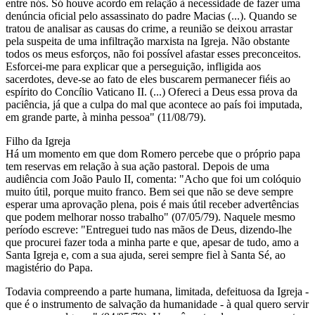
entre nós. Só houve acordo em relação à necessidade de fazer uma
denúncia oficial pelo assassinato do padre Macias (...). Quando se
tratou de analisar as causas do crime, a reunião se deixou arrastar
pela suspeita de uma infiltração marxista na Igreja. Não obstante
todos os meus esforços, não foi possível afastar esses preconceitos.
Esforcei-me para explicar que a perseguição, infligida aos
sacerdotes, deve-se ao fato de eles buscarem permanecer fiéis ao
espírito do Concílio Vaticano II. (...) Ofereci a Deus essa prova da
paciência, já que a culpa do mal que acontece ao país foi imputada,
em grande parte, à minha pessoa" (11/08/79).
Filho da Igreja
Há um momento em que dom Romero percebe que o próprio papa
tem reservas em relação à sua ação pastoral. Depois de uma
audiência com João Paulo II, comenta: "Acho que foi um colóquio
muito útil, porque muito franco. Bem sei que não se deve sempre
esperar uma aprovação plena, pois é mais útil receber advertências
que podem melhorar nosso trabalho" (07/05/79). Naquele mesmo
período escreve: "Entreguei tudo nas mãos de Deus, dizendo-lhe
que procurei fazer toda a minha parte e que, apesar de tudo, amo a
Santa Igreja e, com a sua ajuda, serei sempre fiel à Santa Sé, ao
magistério do Papa.
Todavia compreendo a parte humana, limitada, defeituosa da Igreja -
que é o instrumento de salvação da humanidade - à qual quero servir