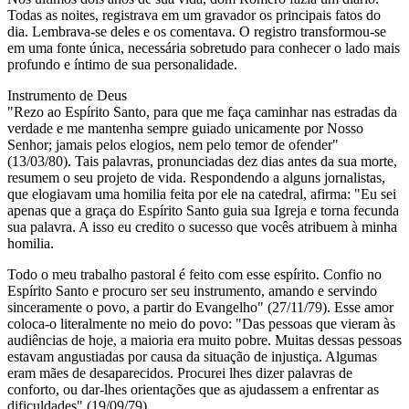
Todas as noites, registrava em um gravador os principais fatos do
dia. Lembrava-se deles e os comentava. O registro transformou-se
em uma fonte única, necessária sobretudo para conhecer o lado mais
profundo e íntimo de sua personalidade.
Instrumento de Deus
"Rezo ao Espírito Santo, para que me faça caminhar nas estradas da
verdade e me mantenha sempre guiado unicamente por Nosso
Senhor; jamais pelos elogios, nem pelo temor de ofender"
(13/03/80). Tais palavras, pronunciadas dez dias antes da sua morte,
resumem o seu projeto de vida. Respondendo a alguns jornalistas,
que elogiavam uma homilia feita por ele na catedral, afirma: "Eu sei
apenas que a graça do Espírito Santo guia sua Igreja e torna fecunda
sua palavra. A isso eu credito o sucesso que vocês atribuem à minha
homilia.
Todo o meu trabalho pastoral é feito com esse espírito. Confio no
Espírito Santo e procuro ser seu instrumento, amando e servindo
sinceramente o povo, a partir do Evangelho" (27/11/79). Esse amor
coloca-o literalmente no meio do povo: "Das pessoas que vieram às
audiências de hoje, a maioria era muito pobre. Muitas dessas pessoas
estavam angustiadas por causa da situação de injustiça. Algumas
eram mães de desaparecidos. Procurei lhes dizer palavras de
conforto, ou dar-lhes orientações que as ajudassem a enfrentar as
dificuldades" (19/09/79).