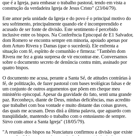
que é a Igreja, para embasar o trabalho pastoral, tendo em vista a
construção da verdadeira Igreja de Jesus Cristo" (23/04/79).
Este amor pela unidade da Igreja e do povo é o principal motivo do
seu sofrimento, principalmente quando ele é incompreendido e
acusado de ser fonte de divisão. Este sentimento é percebido
inclusive entre os bispos. Na Conferência Episcopal de E1 Salvador,
dom Romero se encontra sempre em minoria, apoiado apenas por
dom Arturo Rivera y Damas (que o sucederá). Ele enfrenta a
situação com fé, espírito de comunhão e firmeza: "Também dom
Rivera me fez a grata surpresa de vir encontrar-me. Conversamos
sobre o documento secreto de denúncia contra mim, assinado por
quatro bispos.
O documento me acusa, perante a Santa Sé, de atitudes contrárias à
fé, de politização, de fazer pastoral com bases teológicas falsas e de
um conjunto de outros argumentos que põem em cheque meu
ministério episcopal. Apesar da gravidade do fato, senti uma grande
paz. Reconheço, diante de Deus, minhas deficiências, mas acredito
que trabalhei com boa vontade e muito distante das coisas graves,
das quais me acusam. Deus dirá a última palavra, que aguardo com
tranqüilidade, mantendo o trabalho com o entusiasmo de sempre.
Sirvo com amor a Santa Igreja" (18/05/79).
"A reunião dos bispos na Nunciatura confirmou a divisão que existe