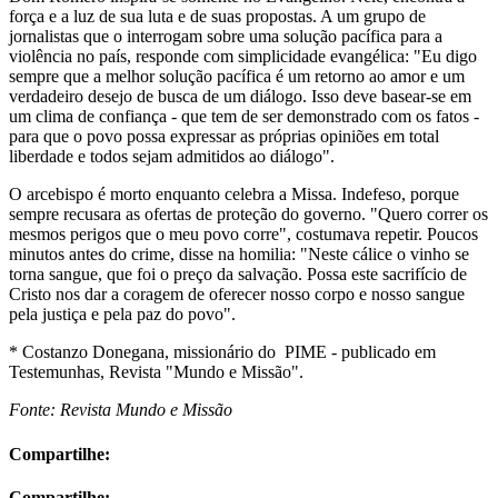
força e a luz de sua luta e de suas propostas. A um grupo de
jornalistas que o interrogam sobre uma solução pacífica para a
violência no país, responde com simplicidade evangélica: "Eu digo
sempre que a melhor solução pacífica é um retorno ao amor e um
verdadeiro desejo de busca de um diálogo. Isso deve basear-se em
um clima de confiança - que tem de ser demonstrado com os fatos -
para que o povo possa expressar as próprias opiniões em total
liberdade e todos sejam admitidos ao diálogo".
O arcebispo é morto enquanto celebra a Missa. Indefeso, porque
sempre recusara as ofertas de proteção do governo. "Quero correr os
mesmos perigos que o meu povo corre", costumava repetir. Poucos
minutos antes do crime, disse na homilia: "Neste cálice o vinho se
torna sangue, que foi o preço da salvação. Possa este sacrifício de
Cristo nos dar a coragem de oferecer nosso corpo e nosso sangue
pela justiça e pela paz do povo".
* Costanzo Donegana, missionário do PIME - publicado em
Testemunhas, Revista "Mundo e Missão".
Fonte: Revista Mundo e Missão
Compartilhe:
Compartilhe: