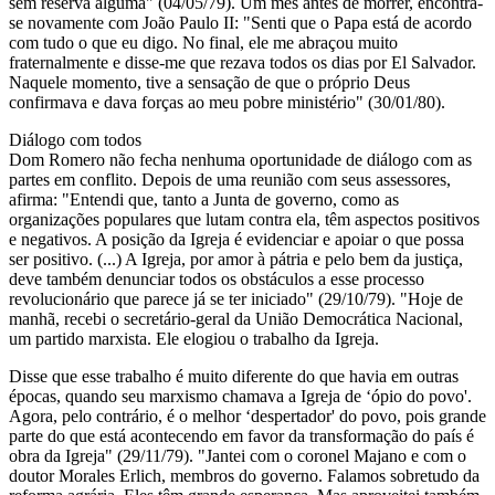
sem reserva alguma" (04/05/79). Um mês antes de morrer, encontra-
se novamente com João Paulo II: "Senti que o Papa está de acordo
com tudo o que eu digo. No final, ele me abraçou muito
fraternalmente e disse-me que rezava todos os dias por El Salvador.
Naquele momento, tive a sensação de que o próprio Deus
confirmava e dava forças ao meu pobre ministério" (30/01/80).
Diálogo com todos
Dom Romero não fecha nenhuma oportunidade de diálogo com as
partes em conflito. Depois de uma reunião com seus assessores,
afirma: "Entendi que, tanto a Junta de governo, como as
organizações populares que lutam contra ela, têm aspectos positivos
e negativos. A posição da Igreja é evidenciar e apoiar o que possa
ser positivo. (...) A Igreja, por amor à pátria e pelo bem da justiça,
deve também denunciar todos os obstáculos a esse processo
revolucionário que parece já se ter iniciado" (29/10/79). "Hoje de
manhã, recebi o secretário-geral da União Democrática Nacional,
um partido marxista. Ele elogiou o trabalho da Igreja.
Disse que esse trabalho é muito diferente do que havia em outras
épocas, quando seu marxismo chamava a Igreja de ‘ópio do povo'.
Agora, pelo contrário, é o melhor ‘despertador' do povo, pois grande
parte do que está acontecendo em favor da transformação do país é
obra da Igreja" (29/11/79). "Jantei com o coronel Majano e com o
doutor Morales Erlich, membros do governo. Falamos sobretudo da