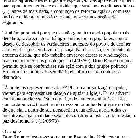
reforma agrária. Eles têm grande esperança. Mas aproveitei também
para apontar os perigos e as dúvidas que suscitam as minhas críticas
(...): antes de mais nada, a conjunção da reforma agrária, com essa
onda de evidente repressão violenta, nascida nos órgãos de
segurança.
Também perguntei por que eles não garantem apoio popular mais
decidido, favorecendo o diálogo com as forças populares, com o
desejo de descobrir os verdadeiros interesses do povo e de acolher
as reivindicações em favor da justiça. Não é o caso, certamente, da
extrema direita, que não trabalha em favor dessas reivindicações,
mas para manter seus privilégios". (14/03/80). Dom Romero nunca
permitiu que se confundisse sua ação com a dos grupos políticos.
Em inúmeros pontos do seu diário ele afirma claramente essa
distinção.
"À noite, os representantes do FAPU, uma organização popular,
vieram para expressar seu desejo de ajudar a Igreja. Eu os adverti
com a maior clareza: ‘Sem o perigo de querer manipulá-la'. Eles
concordaram. (...) Insisti muito nessa autonomia da Igreja e no fato
de que ela, a partir de sua perspectiva evangélica, apóia todas as
iniciativas, cuja finalidade seja a de construir a justiça, o bem-estar, a
paz dos homens". (12/06/78).
O sangue
Dom Romero inspira-se somente no Evangelho. Nele, encontra a