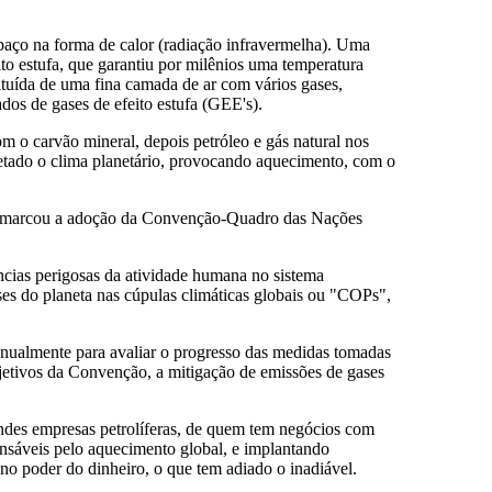
spaço na forma de calor (radiação infravermelha). Uma
ito estufa, que garantiu por milênios uma temperatura
ituída de uma fina camada de ar com vários gases,
os de gases de efeito estufa (GEE's).
om o carvão mineral, depois petróleo e gás natural nos
etado o clima planetário, provocando aquecimento, com o
nto marcou a adoção da Convenção-Quadro das Nações
ências perigosas da atividade humana no sistema
es do planeta nas cúpulas climáticas globais ou "COPs",
nualmente para avaliar o progresso das medidas tomadas
objetivos da Convenção, a mitigação de emissões de gases
andes empresas petrolíferas, de quem tem negócios com
nsáveis pelo aquecimento global, e implantando
no poder do dinheiro, o que tem adiado o inadiável.