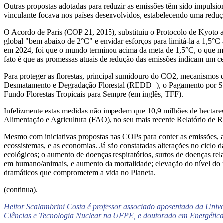
Outras propostas adotadas para reduzir as emissões têm sido impuls
vinculante focava nos países desenvolvidos, estabelecendo uma redu
O Acordo de Paris (COP 21, 2015), substituiu o Protocolo de Kyoto a
global "bem abaixo de 2°C" e envidar esforços para limitá-la a 1,5°C 
em 2024, foi que o mundo terminou acima da meta de 1,5°C, o que mo
fato é que as promessas atuais de redução das emissões indicam um c
Para proteger as florestas, principal sumidouro do CO2, mecanismos
Desmatamento e Degradação Florestal (REDD+), o Pagamento por Servi
Fundo Florestas Tropicais para Sempre (em inglês, TFF).
Infelizmente estas medidas não impedem que 10,9 milhões de hectare
Alimentação e Agricultura (FAO), no seu mais recente Relatório de R
Mesmo com iniciativas propostas nas COPs para conter as emissões, a
ecossistemas, e as economias. Já são constatadas alterações no ciclo 
ecológicos; o aumento de doenças respiratórios, surtos de doenças rela
em humano/animais, e aumento da mortalidade; elevação do nível do ma
dramáticos que comprometem a vida no Planeta.
(continua).
Heitor Scalambrini Costa é professor associado aposentado da Un
Ciências e Tecnologia Nuclear na UFPE, e doutorado em Energétic