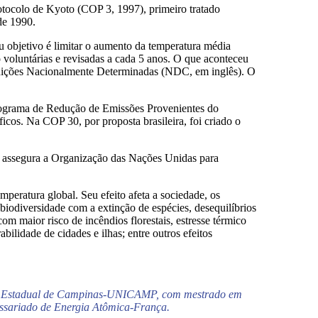
otocolo de Kyoto (COP 3, 1997), primeiro tratado
de 1990.
 objetivo é limitar o aumento da temperatura média
o voluntárias e revisadas a cada 5 anos. O que aconteceu
ibuições Nacionalmente Determinadas (NDC, em inglês). O
Programa de Redução de Emissões Provenientes do
os. Na COP 30, por proposta brasileira, foi criado o
e assegura a Organização das Nações Unidas para
eratura global. Seu efeito afeta a sociedade, os
 biodiversidade com a extinção de espécies, desequilíbrios
om maior risco de incêndios florestais, estresse térmico
lidade de cidades e ilhas; entre outros efeitos
dade Estadual de Campinas-UNICAMP, com mestrado em
ssariado de Energia Atômica-França.