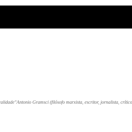
lidade"Antonio Gramsci (filósofo marxista, escritor, jornalista, crítico l