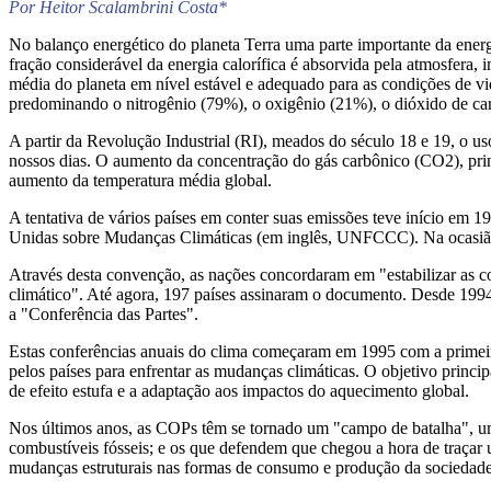
Por Heitor Scalambrini Costa*
No balanço energético do planeta Terra uma parte importante da energ
fração considerável da energia calorífica é absorvida pela atmosfera,
média do planeta em nível estável e adequado para as condições de vi
predominando o nitrogênio (79%), o oxigênio (21%), o dióxido de car
A partir da Revolução Industrial (RI), meados do século 18 e 19, o uso
nossos dias. O aumento da concentração do gás carbônico (CO2), pri
aumento da temperatura média global.
A tentativa de vários países em conter suas emissões teve início 
Unidas sobre Mudanças Climáticas (em inglês, UNFCCC). Na ocasião
Através desta convenção, as nações concordaram em "estabilizar as con
climático". Até agora, 197 países assinaram o documento. Desde 1994
a "Conferência das Partes".
Estas conferências anuais do clima começaram em 1995 com a primei
pelos países para enfrentar as mudanças climáticas. O objetivo princi
de efeito estufa e a adaptação aos impactos do aquecimento global.
Nos últimos anos, as COPs têm se tornado um "campo de batalha", uma
combustíveis fósseis; e os que defendem que chegou a hora de traça
mudanças estruturais nas formas de consumo e produção da sociedade. 