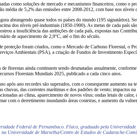
ionadas como soluções de mercado e mecanismos financeiros, como o pr
ção média de 5,2% das emissões entre 2008-2012, com base nos níveis 
gora abrangendo quase todos os países do mundo (195 signatários). Seu
acima dos níveis pré-industriais (1850-1900). As metas de cada país sã
strou a insuficiência das ambições de cada país, expostas nas Contr
enário de aquecimento de 2,9°C, até o fim do século.
 de proteção foram criados, como o Mercado de Carbono Florestal, o 
ços Ambientais (PSA), a criação de Fundos de Investimento Específic
s de florestas ainda continuem sendo desmatadas anualmente, conform
ecursos Florestais Mundiais 2025, publicado a cada cinco anos.
no após ano recordes são superados, com o consequente aumento na temp
das chuvas, das correntes marítimas e dos padrões de vento; impactos na
cionadas ao clima, aparecimento de novos vírus; ondas letais de calor, c
r com o derretimento inundando áreas costeiras, e aumento da vulnerabi
iversidade Federal de Pernambuco. Físico, graduado pela Universi
a na Universidade de Marselha/Centro de Estudos de Cadarache-Comi