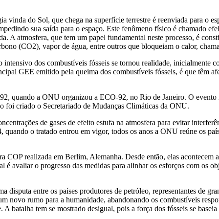
ia vinda do Sol, que chega na superfície terrestre é reenviada para o e
 impedindo sua saída para o espaço. Este fenômeno físico é chamado efe
da. A atmosfera, que tem um papel fundamental neste processo, é const
bono (CO2), vapor de água, entre outros que bloqueiam o calor, chamad
 intensivo dos combustíveis fósseis se tornou realidade, inicialmente c
ncipal GEE emitido pela queima dos combustíveis fósseis, é que têm af
em 1992, quando a ONU organizou a ECO-92, no Rio de Janeiro. O eve
 foi criado o Secretariado de Mudanças Climáticas da ONU.
centrações de gases de efeito estufa na atmosfera para evitar interfer
, quando o tratado entrou em vigor, todos os anos a ONU reúne os país
ra COP realizada em Berlim, Alemanha. Desde então, elas acontecem a
pal é avaliar o progresso das medidas para alinhar os esforços com os 
 disputa entre os países produtores de petróleo, representantes de gr
r um novo rumo para a humanidade, abandonando os combustíveis respo
A batalha tem se mostrado desigual, pois a força dos fósseis se baseia 