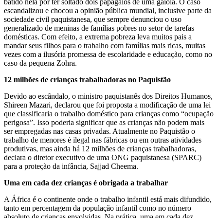
batido nela por ter soltado dois papagaios de uma gaiola. O caso
escandalizou e chocou a opinião pública mundial, inclusive parte da
sociedade civil paquistanesa, que sempre denunciou o uso
generalizado de meninas de famílias pobres no setor de tarefas
domésticas. Com efeito, a extrema pobreza leva muitos pais a
mandar seus filhos para o trabalho com famílias mais ricas, muitas
vezes com a ilusória promessa de escolaridade e educação, como no
caso da pequena Zohra.
12 milhões de crianças trabalhadoras no Paquistão
Devido ao escândalo, o ministro paquistanês dos Direitos Humanos,
Shireen Mazari, declarou que foi proposta a modificação de uma lei
que classificaria o trabalho doméstico para crianças como “ocupação
perigosa”. Isso poderia significar que as crianças não podem mais
ser empregadas nas casas privadas. Atualmente no Paquistão o
trabalho de menores é ilegal nas fábricas ou em outras atividades
produtivas, mas ainda há 12 milhões de crianças trabalhadoras,
declara o diretor executivo de uma ONG paquistanesa (SPARC)
para a proteção da infância, Sajjad Cheema.
Uma em cada dez crianças é obrigada a trabalhar
A África é o continente onde o trabalho infantil está mais difundido,
tanto em percentagem da população infantil como no número
absoluto de crianças envolvidas. Na prática, uma em cada dez