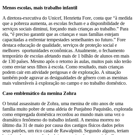
Menos escolas, mais trabalho infantil
A diretora-executiva do Unicef, Henrietta Fore, conta que “à medida
que a pobreza aumenta, as escolas fecham e a disponibilidade de
serviços sociais diminui, forçando mais crianças ao trabalho.” Para
ela, “é preciso garantir que as crianças e suas famílias estejam
capacitadas a enfrentar tempestades semelhantes no futuro.” Fore
destaca educação de qualidade, serviços de proteção social e
melhores oportunidades econômicas. Atualmente, o fechamento
temporário de escolas afetando mais de 1 bilhão de alunos em mais
de 130 países. Mesmo após o retorno às aulas, muitos pais não terão
como enviar seus filhos à escola. Como resultado, mais crianças
podem cair em atividade perigosas e de exploração. A situação
também pode agravar as desigualdades de gênero com as meninas
mais vulneráveis à exploração no campo e no trabalho doméstico.
Caso emblemático da menina Zohra
O brutal assassinato de Zohra, uma menina de oito anos de uma
família muito pobre de uma aldeia de Punjabno Paquistão, explorada
como empregada doméstica recordou ao mundo mais uma vez o
dramático fenômeno do trabalho infantil. A menina morreu no
último dia 31 de maio por causa dos castigos físicos dados pelos
seus patrões, um rico casal de Rawalpindi. Segundo alguns, teriam