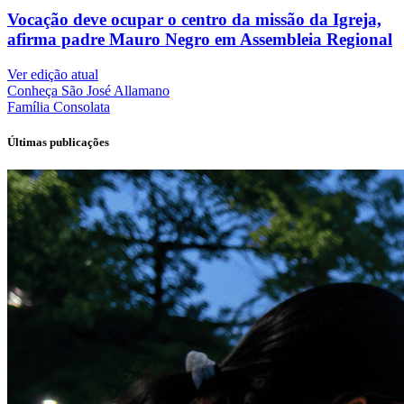
Vocação deve ocupar o centro da missão da Igreja,
afirma padre Mauro Negro em Assembleia Regional
Ver edição atual
Conheça
São José Allamano
Família
Consolata
Últimas publicações