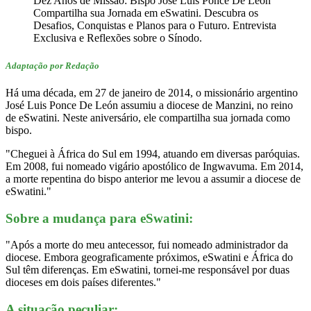
Dez Anos de Missão: Bispo José Luis Ponce De León
Compartilha sua Jornada em eSwatini. Descubra os
Desafios, Conquistas e Planos para o Futuro. Entrevista
Exclusiva e Reflexões sobre o Sínodo.
Adaptação por Redação
Há uma década, em 27 de janeiro de 2014, o missionário argentino
José Luis Ponce De León assumiu a diocese de Manzini, no reino
de eSwatini. Neste aniversário, ele compartilha sua jornada como
bispo.
"Cheguei à África do Sul em 1994, atuando em diversas paróquias.
Em 2008, fui nomeado vigário apostólico de Ingwavuma. Em 2014,
a morte repentina do bispo anterior me levou a assumir a diocese de
eSwatini."
Sobre a mudança para eSwatini:
"Após a morte do meu antecessor, fui nomeado administrador da
diocese. Embora geograficamente próximos, eSwatini e África do
Sul têm diferenças. Em eSwatini, tornei-me responsável por duas
dioceses em dois países diferentes."
A situação peculiar: