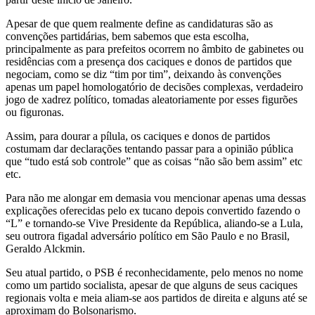
Apesar de que quem realmente define as candidaturas são as
convenções partidárias, bem sabemos que esta escolha,
principalmente as para prefeitos ocorrem no âmbito de gabinetes ou
residências com a presença dos caciques e donos de partidos que
negociam, como se diz “tim por tim”, deixando às convenções
apenas um papel homologatório de decisões complexas, verdadeiro
jogo de xadrez político, tomadas aleatoriamente por esses figurões
ou figuronas.
Assim, para dourar a pílula, os caciques e donos de partidos
costumam dar declarações tentando passar para a opinião pública
que “tudo está sob controle” que as coisas “não são bem assim” etc
etc.
Para não me alongar em demasia vou mencionar apenas uma dessas
explicações oferecidas pelo ex tucano depois convertido fazendo o
“L” e tornando-se Vive Presidente da República, aliando-se a Lula,
seu outrora figadal adversário político em São Paulo e no Brasil,
Geraldo Alckmin.
Seu atual partido, o PSB é reconhecidamente, pelo menos no nome
como um partido socialista, apesar de que alguns de seus caciques
regionais volta e meia aliam-se aos partidos de direita e alguns até se
aproximam do Bolsonarismo.