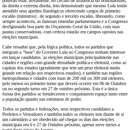
poderão estar, novamente, no círculo de influência do bolsonarismo,
da direita e extrema direita, tem demonstrado que mesmo Lula tendo
atendido seus apetites fisiológicos oferecendo cargos de primeiro
escalão (ministros) , de segundo e terceiro escalão, liberando, como
sempre aconteceu, as famosas emendas parlamentares e o Congresso
desfigurando boa parte do Orçamento Geral da União, com suas
pautas conservadoras, com certeza estarão em campos opostos nas
eleições municipais.
Cabe ressaltar que, pela lógica política, todos os partidos que
integram a “base” do Governo Lula no Congresso tenham interesse
em lançar candidatos `as eleições municipais principalmente nas
cidades e regiões com grande densidade política e eleitoral, como as
capitais dos estados (geralmente que tem um peso eleitoral muito
grande em relação aos respectivos estados), e também nas regiões
metropolitanas e cidades com mais de 200 mil ou 300 mil eleitores,
pelo menos no primeiro turno que deverá ocorrer em 06 de Outubro
ou no segundo turno em 27 de outubro próximo. Esta é a única
forma dos partidos se fortalecerem e conquistarem espaço tanto entre
a população quanto nas estruturas de poder.
Todos os partidos e federações, seus respectivos candidatos a
Prefeitos e Vereadores e também todos os eleitores tem diante de si
um calendário a ser obedecido até chegar os dias das eleições
municipais em 6 e 27 de Outubro próximo, apenar nove meses a
partir deste início de Janeiro.