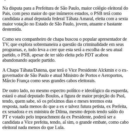
Na disputa para a Prefeitura de São Paulo, maior colégio eleitoral do
Pais, com peso maior do que inúmeros estados, o PSB terá como
candidata a atual deputada federal Tábata Amaral, eleita com a sexta
maior votação no Estado de São Paulo, jovem, atuante e bastante
destemida.
Como seu companheiro de chapa buscou o popular apresentador de
TV, que explora sobremaneira a questão da criminalidade em seus
programas, e, tudo leva a crer que esta será a escolha de seu atual
partido, o PSB, apesar de ter sido eleita pelo PDT acabou
abandonando aquele partido.
A Chapa Tábata/Datena, que terá o Vice Presidente Alckmin e o ex-
governador de São Paulo e atual Ministro de Portos e Aeroportos,
Márcio França como seus grandes cabos eleitorais.
De outro lado, no mesmo espectro político e ideológico da esquerda,
estará o atual deputado Boulos, a figura de maior projeção do Psol,
tendo, quem sabe, só os próximos dias e meses teremos esta
resposta, nada menos do que a ex e talvez futura petista, ex Prefeita,
ex senadora e ex ministra de Dilma, mesmo depois tendo saído do
PT e votado pelo impeachment da ex Presidente, poderá ser a
candidata a Vice prefeita, tendo, aí sim, o grande embate, como cabo
eleitoral nada menos do que Lula.