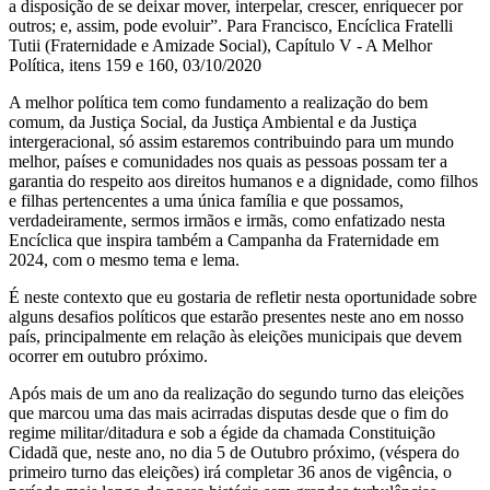
a disposição de se deixar mover, interpelar, crescer, enriquecer por
outros; e, assim, pode evoluir”. Para Francisco, Encíclica Fratelli
Tutii (Fraternidade e Amizade Social), Capítulo V - A Melhor
Política, itens 159 e 160, 03/10/2020
A melhor política tem como fundamento a realização do bem
comum, da Justiça Social, da Justiça Ambiental e da Justiça
intergeracional, só assim estaremos contribuindo para um mundo
melhor, países e comunidades nos quais as pessoas possam ter a
garantia do respeito aos direitos humanos e a dignidade, como filhos
e filhas pertencentes a uma única família e que possamos,
verdadeiramente, sermos irmãos e irmãs, como enfatizado nesta
Encíclica que inspira também a Campanha da Fraternidade em
2024, com o mesmo tema e lema.
É neste contexto que eu gostaria de refletir nesta oportunidade sobre
alguns desafios políticos que estarão presentes neste ano em nosso
país, principalmente em relação às eleições municipais que devem
ocorrer em outubro próximo.
Após mais de um ano da realização do segundo turno das eleições
que marcou uma das mais acirradas disputas desde que o fim do
regime militar/ditadura e sob a égide da chamada Constituição
Cidadã que, neste ano, no dia 5 de Outubro próximo, (véspera do
primeiro turno das eleições) irá completar 36 anos de vigência, o