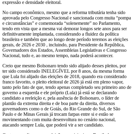
expressão e densidade eleitoral.
No campo econômico, mesmo que a reforma tributária tenha sido
aprovada pelo Congresso Nacional e sancionada com muita “pompa
e circunstâncias” e comemorada “solenemente” no Parlamento,
tendo em vista que a mesma vai demorar longos sete anos para ser
definitivamente implantada, considerando a fluidez da política
brasileira e também que ao longo deste período teremos as eleições
gerais, de 2026 e 2030 , incluindo, para Presidente da República,
Governadores dos Estados, Assembleias Legislativas e Congresso
Nacional, tudo e, ao mesmo tempo, nada poderá acontecer.
Creio que mesmo Bolsonaro tendo sido alijado desses pleitos, por
ter sido considerado INELEGÍVEL por 8 anos, da mesma forma
que Lula foi alijado das eleições de 2018, quando era considerado
franco favorito, o pleito eleitoral de 2026 já está em pleno vapor,
tanto pelo fato de que, tendo apenas completado seu primeiro ano de
governo a esquerda e ele próprio (Lula) já está se declarando
candidato a reeleição e, pela ausência de Bolsonaro, o líder de
plantão da extrema direita e de boa parte da direita, diversos
governadores como o de Goiás, do Rio Grande do Sul, de São
Paulo e de Minas Gerais já trocam farpas entre si e estão se
movimentando com muita desenvoltura no cenário nacional,
atacando sempre Lula, que poderá vir a ser candidato.