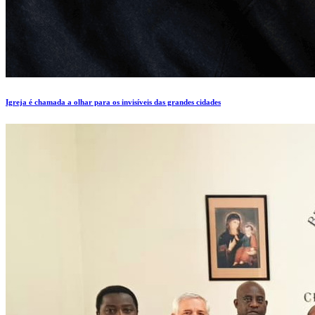
Igreja é chamada a olhar para os invisíveis das grandes cidades