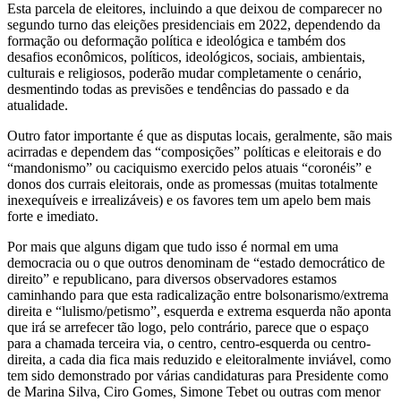
Esta parcela de eleitores, incluindo a que deixou de comparecer no
segundo turno das eleições presidenciais em 2022, dependendo da
formação ou deformação política e ideológica e também dos
desafios econômicos, políticos, ideológicos, sociais, ambientais,
culturais e religiosos, poderão mudar completamente o cenário,
desmentindo todas as previsões e tendências do passado e da
atualidade.
Outro fator importante é que as disputas locais, geralmente, são mais
acirradas e dependem das “composições” políticas e eleitorais e do
“mandonismo” ou caciquismo exercido pelos atuais “coronéis” e
donos dos currais eleitorais, onde as promessas (muitas totalmente
inexequíveis e irrealizáveis) e os favores tem um apelo bem mais
forte e imediato.
Por mais que alguns digam que tudo isso é normal em uma
democracia ou o que outros denominam de “estado democrático de
direito” e republicano, para diversos observadores estamos
caminhando para que esta radicalização entre bolsonarismo/extrema
direita e “lulismo/petismo”, esquerda e extrema esquerda não aponta
que irá se arrefecer tão logo, pelo contrário, parece que o espaço
para a chamada terceira via, o centro, centro-esquerda ou centro-
direita, a cada dia fica mais reduzido e eleitoralmente inviável, como
tem sido demonstrado por várias candidaturas para Presidente como
de Marina Silva, Ciro Gomes, Simone Tebet ou outras com menor