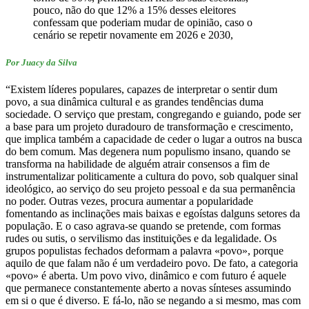
pouco, não do que 12% a 15% desses eleitores
confessam que poderiam mudar de opinião, caso o
cenário se repetir novamente em 2026 e 2030,
Por Juacy da Silva
“Existem líderes populares, capazes de interpretar o sentir dum
povo, a sua dinâmica cultural e as grandes tendências duma
sociedade. O serviço que prestam, congregando e guiando, pode ser
a base para um projeto duradouro de transformação e crescimento,
que implica também a capacidade de ceder o lugar a outros na busca
do bem comum. Mas degenera num populismo insano, quando se
transforma na habilidade de alguém atrair consensos a fim de
instrumentalizar politicamente a cultura do povo, sob qualquer sinal
ideológico, ao serviço do seu projeto pessoal e da sua permanência
no poder. Outras vezes, procura aumentar a popularidade
fomentando as inclinações mais baixas e egoístas dalguns setores da
população. E o caso agrava-se quando se pretende, com formas
rudes ou sutis, o servilismo das instituições e da legalidade. Os
grupos populistas fechados deformam a palavra «povo», porque
aquilo de que falam não é um verdadeiro povo. De fato, a categoria
«povo» é aberta. Um povo vivo, dinâmico e com futuro é aquele
que permanece constantemente aberto a novas sínteses assumindo
em si o que é diverso. E fá-lo, não se negando a si mesmo, mas com