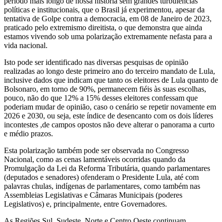
período mais longo de nossa história sem grandes turbulências
políticas e institucionais, que o Brasil já experimentou, apesar da
tentativa de Golpe contra a democracia, em 08 de Janeiro de 2023,
praticado pelo extremismo direitista, o que demonstra que ainda
estamos vivendo sob uma polarização extremamente nefasta para a
vida nacional.
Isto pode ser identificado nas diversas pesquisas de opinião
realizadas ao longo deste primeiro ano do terceiro mandato de Lula,
inclusive dados que indicam que tanto os eleitores de Lula quanto de
Bolsonaro, em torno de 90%, permanecem fiéis às suas escolhas,
pouco, não do que 12% a 15% desses eleitores confessam que
poderiam mudar de opinião, caso o cenário se repetir novamente em
2026 e 2030, ou seja, este índice de desencanto com os dois líderes
incontestes ,de campos opostos não deve alterar o panorama a curto
e médio prazos.
Esta polarização também pode ser observada no Congresso
Nacional, como as cenas lamentáveis ocorridas quando da
Promulgação da Lei da Reforma Tributária, quando parlamentares
(deputados e senadores) ofenderam o Presidente Lula, até com
palavras chulas, indígenas de parlamentares, como também nas
Assembleias Legislativas e Câmaras Municipais (poderes
Legislativos) e, principalmente, entre Governadores.
As Regiões Sul, Sudeste, Norte e Centro Oeste continuam