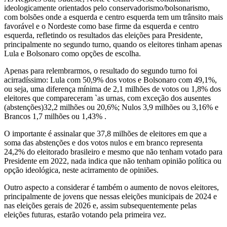
ideologicamente orientados pelo conservadorismo/bolsonarismo,
com bolsões onde a esquerda e centro esquerda tem um trânsito mais
favorável e o Nordeste como base firme da esquerda e centro
esquerda, refletindo os resultados das eleições para Presidente,
principalmente no segundo turno, quando os eleitores tinham apenas
Lula e Bolsonaro como opções de escolha.
Apenas para relembrarmos, o resultado do segundo turno foi
acirradíssimo: Lula com 50,9% dos votos e Bolsonaro com 49,1%,
ou seja, uma diferença mínima de 2,1 milhões de votos ou 1,8% dos
eleitores que compareceram `as urnas, com exceção dos ausentes
(abstenções)32,2 milhões ou 20,6%; Nulos 3,9 milhões ou 3,16% e
Brancos 1,7 milhões ou 1,43% .
O importante é assinalar que 37,8 milhões de eleitores em que a
soma das abstenções e dos votos nulos e em branco representa
24,2% do eleitorado brasileiro e mesmo que não tenham votado para
Presidente em 2022, nada indica que não tenham opinião política ou
opção ideológica, neste acirramento de opiniões.
Outro aspecto a considerar é também o aumento de novos eleitores,
principalmente de jovens que nessas eleições municipais de 2024 e
nas eleições gerais de 2026 e, assim subsequentemente pelas
eleições futuras, estarão votando pela primeira vez.