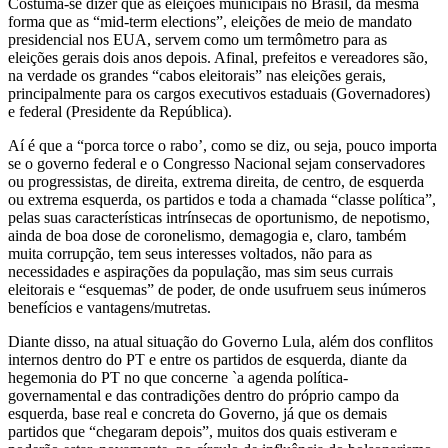
Costuma-se dizer que as eleições municipais no Brasil, da mesma
forma que as “mid-term elections”, eleições de meio de mandato
presidencial nos EUA, servem como um termômetro para as
eleições gerais dois anos depois. Afinal, prefeitos e vereadores são,
na verdade os grandes “cabos eleitorais” nas eleições gerais,
principalmente para os cargos executivos estaduais (Governadores)
e federal (Presidente da República).
Aí é que a “porca torce o rabo’, como se diz, ou seja, pouco importa
se o governo federal e o Congresso Nacional sejam conservadores
ou progressistas, de direita, extrema direita, de centro, de esquerda
ou extrema esquerda, os partidos e toda a chamada “classe política”,
pelas suas características intrínsecas de oportunismo, de nepotismo,
ainda de boa dose de coronelismo, demagogia e, claro, também
muita corrupção, tem seus interesses voltados, não para as
necessidades e aspirações da população, mas sim seus currais
eleitorais e “esquemas” de poder, de onde usufruem seus inúmeros
benefícios e vantagens/mutretas.
Diante disso, na atual situação do Governo Lula, além dos conflitos
internos dentro do PT e entre os partidos de esquerda, diante da
hegemonia do PT no que concerne `a agenda política-
governamental e das contradições dentro do próprio campo da
esquerda, base real e concreta do Governo, já que os demais
partidos que “chegaram depois”, muitos dos quais estiveram e