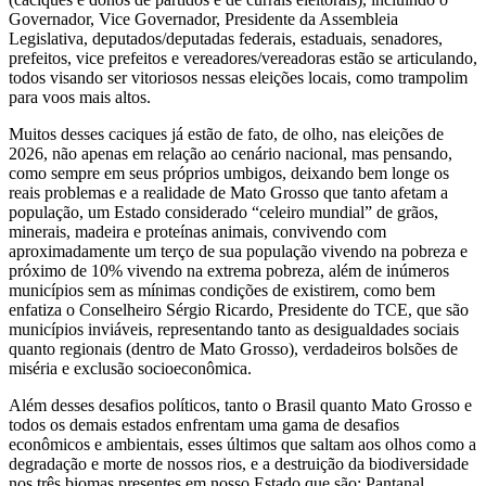
Governador, Vice Governador, Presidente da Assembleia
Legislativa, deputados/deputadas federais, estaduais, senadores,
prefeitos, vice prefeitos e vereadores/vereadoras estão se articulando,
todos visando ser vitoriosos nessas eleições locais, como trampolim
para voos mais altos.
Muitos desses caciques já estão de fato, de olho, nas eleições de
2026, não apenas em relação ao cenário nacional, mas pensando,
como sempre em seus próprios umbigos, deixando bem longe os
reais problemas e a realidade de Mato Grosso que tanto afetam a
população, um Estado considerado “celeiro mundial” de grãos,
minerais, madeira e proteínas animais, convivendo com
aproximadamente um terço de sua população vivendo na pobreza e
próximo de 10% vivendo na extrema pobreza, além de inúmeros
municípios sem as mínimas condições de existirem, como bem
enfatiza o Conselheiro Sérgio Ricardo, Presidente do TCE, que são
municípios inviáveis, representando tanto as desigualdades sociais
quanto regionais (dentro de Mato Grosso), verdadeiros bolsões de
miséria e exclusão socioeconômica.
Além desses desafios políticos, tanto o Brasil quanto Mato Grosso e
todos os demais estados enfrentam uma gama de desafios
econômicos e ambientais, esses últimos que saltam aos olhos como a
degradação e morte de nossos rios, e a destruição da biodiversidade
nos três biomas presentes em nosso Estado que são: Pantanal,