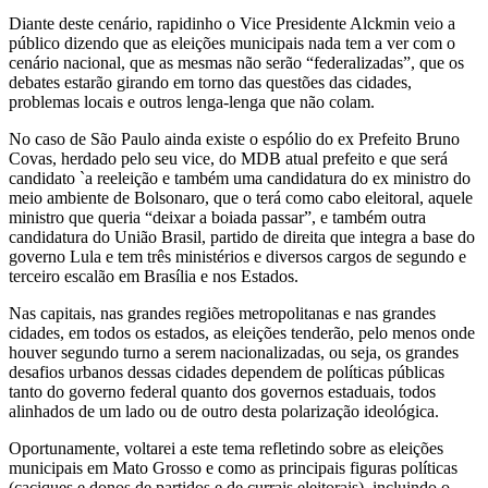
Diante deste cenário, rapidinho o Vice Presidente Alckmin veio a
público dizendo que as eleições municipais nada tem a ver com o
cenário nacional, que as mesmas não serão “federalizadas”, que os
debates estarão girando em torno das questões das cidades,
problemas locais e outros lenga-lenga que não colam.
No caso de São Paulo ainda existe o espólio do ex Prefeito Bruno
Covas, herdado pelo seu vice, do MDB atual prefeito e que será
candidato `a reeleição e também uma candidatura do ex ministro do
meio ambiente de Bolsonaro, que o terá como cabo eleitoral, aquele
ministro que queria “deixar a boiada passar”, e também outra
candidatura do União Brasil, partido de direita que integra a base do
governo Lula e tem três ministérios e diversos cargos de segundo e
terceiro escalão em Brasília e nos Estados.
Nas capitais, nas grandes regiões metropolitanas e nas grandes
cidades, em todos os estados, as eleições tenderão, pelo menos onde
houver segundo turno a serem nacionalizadas, ou seja, os grandes
desafios urbanos dessas cidades dependem de políticas públicas
tanto do governo federal quanto dos governos estaduais, todos
alinhados de um lado ou de outro desta polarização ideológica.
Oportunamente, voltarei a este tema refletindo sobre as eleições
municipais em Mato Grosso e como as principais figuras políticas
(caciques e donos de partidos e de currais eleitorais), incluindo o